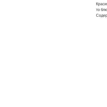
Краси
то бл
Содер