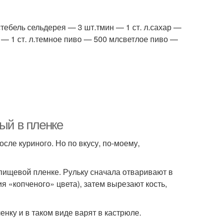
диенты для рулет
Рульки в мультиварке
тебель сельдерея — 3 шт.тмин — 1 ст. л.сахар —
м — 1 ст. л.темное пиво — 500 млсветлое пиво —
улет в рукаве
Рулет с грибами
ный в пленке
сле куриного. Но по вкусу, по-моему,
пищевой пленке. Рульку сначала отваривают в
я «копченого» цвета), затем вырезают кость,
енку и в таком виде варят в кастрюле.