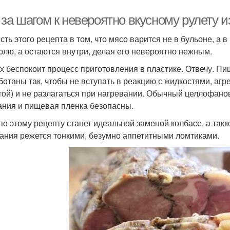
за шагом к невероятно вкусному рулету и
сть этого рецепта в том, что мясо варится не в бульоне, а в
юлю, а остаются внутри, делая его невероятно нежным.
х беспокоит процесс приготовления в пластике. Отвечу. Пи
ботаны так, чтобы не вступать в реакцию с жидкостями, аг
той) и не разлагаться при нагревании. Обычный целлофанов
ания и пищевая пленка безопасны.
по этому рецепту станет идеальной заменой колбасе, а такж
ания режется тонкими, безумно аппетитными ломтиками.