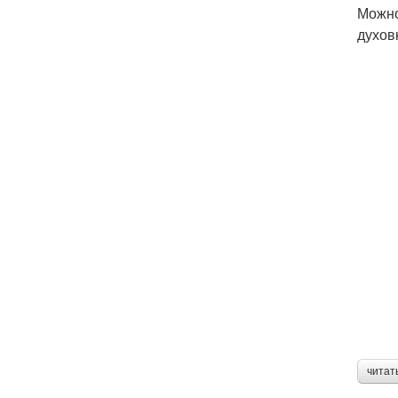
Можно
духов
читат