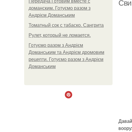
Передача Готовим вместе с
Сви
доманским. Готуємо разом з
Андрієм Доманським
Томатный сок с табаско. Сангрита
Рулет, который не ломается.
Готуємо разом з Андрієм
Доманським та Андрієм дромовим
рецепти. Готуємо разом з Андрієм
Доманським
Р
Давай
воору