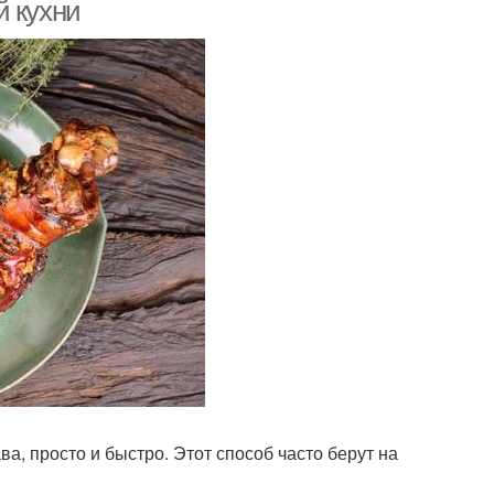
рулькой
й кухни
оматный рулет
Рулька перед началом
ареный рулет
Поролон для рульки
улька с медом
Рулька с рисом
Мясной рулет
Подать к рулету
а, просто и быстро. Этот способ часто берут на