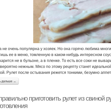
а не очень популярна у хозяек. Но она горячо любима мног
тишь ее в меню, томленную в каком-нибудь интересном соусе
варится не в бульоне, а в пленке. То есть все соки не выва
евероятно нежным. Мясо по этому рецепту станет идеальной
кой. Рулет после остывания режется тонкими, безумно апп
ь дальше →
правильно приготовить рулет из свиной р
готовления