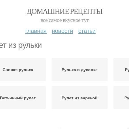
ДОМАШНИЕ РЕЦЕПТЫ
все самое вкусное тут
главная
новости
статьи
ет из рульки
Свиная рулька
Рулька в духовке
Р
Ветчинный рулет
Рулет из вареной
Ру
Вкусный рулет
Рульки в духовке
Р