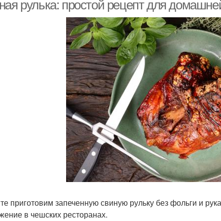
ная рулька: простой рецепт для домашне
Корочки на рулете
Рульки перед подачей
Ар
Рульки перед
Ингредиенты для
В
запеканием
вареный рулет
улька в горчичном
Рулька в пиве
Р
маринаде
Рулька с квашеной
Рулька в соусе
капустой
те приготовим запеченную свиную рульку без фольги и рукав
жение в чешских ресторанах.