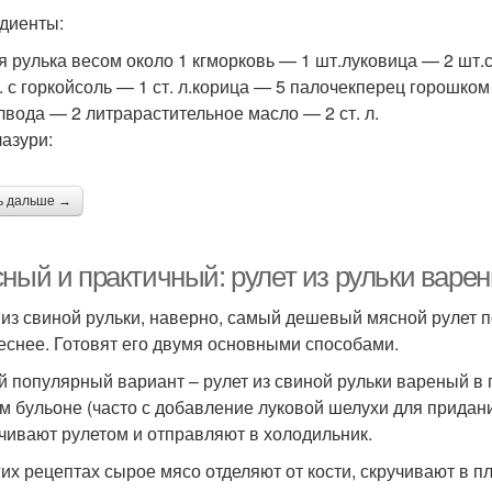
диенты:
Рулька для
Рульки к столу
Ингре
приготовления
я рулька весом около 1 кгморковь — 1 шт.луковица — 2 шт.с
 л. с горкойсоль — 1 ст. л.корица — 5 палочекперец горошко
лвода — 2 литрарастительное масло — 2 ст. л.
лазури:
Рулет из свинины
Свиной рулет
Р
ь дальше →
ный и практичный: рулет из рульки варе
 из свиной рульки, наверно, самый дешевый мясной рулет по
еснее. Готовят его двумя основными способами.
 популярный вариант – рулет из свиной рульки вареный в 
м бульоне (часто с добавление луковой шелухи для придани
чивают рулетом и отправляют в холодильник.
гих рецептах сырое мясо отделяют от кости, скручивают в пл