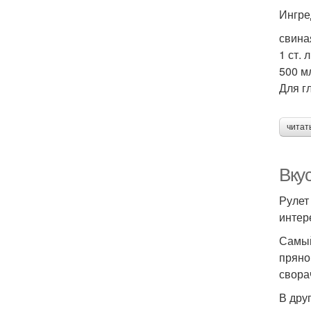
Ингре
свина
1 ст.
500 м
Для г
читат
Вкус
Рулет
интер
Самый
пряно
свора
В дру