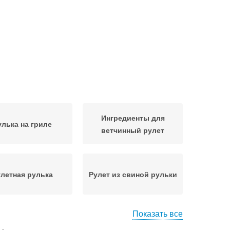
Ингредиенты для
улька на гриле
ветчинный рулет
летная рулька
Рулет из свиной рульки
Показать все
Рулет из свиной
улет в духовке