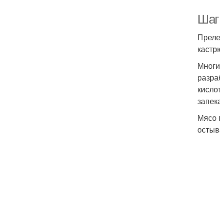
Шаг 
Преле
кастр
Многи
разра
кисло
запек
Мясо 
остыв