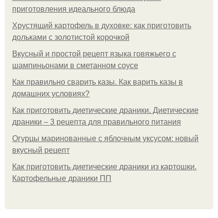
приготовления идеального блюда
Хрустящий картофель в духовке: как приготовить
дольками с золотистой корочкой
Вкусный и простой рецепт языка говяжьего с
шампиньонами в сметанном соусе
Как правильно сварить казы. Как варить казы в
домашних условиях?
Как приготовить диетические драники. Диетические
драники – 3 рецепта для правильного питания
Огурцы маринованные с яблочным уксусом: новый
вкусный рецепт
Как приготовить диетические драники из картошки.
Картофельные драники ПП