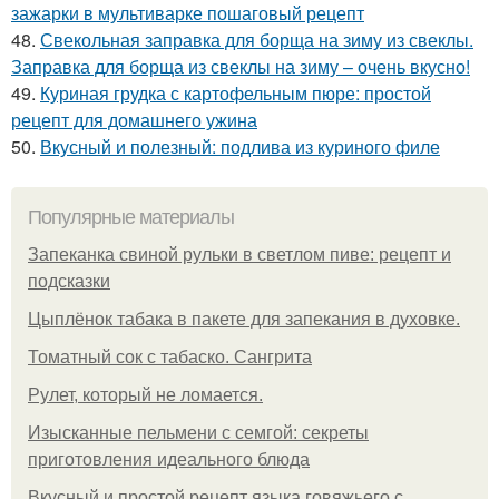
зажарки в мультиварке пошаговый рецепт
48.
Свекольная заправка для борща на зиму из свеклы.
Заправка для борща из свеклы на зиму – очень вкусно!
49.
Куриная грудка с картофельным пюре: простой
рецепт для домашнего ужина
50.
Вкусный и полезный: подлива из куриного филе
Популярные материалы
Запеканка свиной рульки в светлом пиве: рецепт и
подсказки
Цыплёнок табака в пакете для запекания в духовке.
Томатный сок с табаско. Сангрита
Рулет, который не ломается.
Изысканные пельмени с семгой: секреты
приготовления идеального блюда
Вкусный и простой рецепт языка говяжьего с