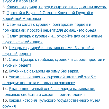
вкусом и ароматом.
6.
Копченая курица, перец и сыр: салат с дымным вкусом
7.
Простой и Вкусный Салат с Копченой Грудкой и
Корейской Морковью
8.
Свежий салат с курицей, болгарским перцем и
помидорами: простой рецепт для домашнего обеда
9.
Салат цезарь с курицей и... откройте для себя новые
вкусовые комбинации
10.
Цезарь с курицей и шампиньонами: быстрый и
вкусный рецепт
11.
Салат Цезарь с грибами, курицей и сыром: простой и
вкусный рецепт
12.
Клубника с сахаром на зиму без варки.
13.
Уникальный пшенично-ржаной наливной хлеб с
солодом: простота и польза на закваске
14.
Ржано-пшеничный хлеб с солодом на закваске:
полезные свойства и секреты приготовления
15.
Какова история Тульского государственного музея
оружия