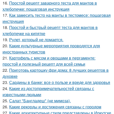
16.
Простой рецепт заварного теста для мантов в
хлебопечке: пошаговая инструкция
17.
Как замесить тесто на манты в тестомесе: пошаговая
инструкция
18.
Простой и быстрый рецепт теста для мантов в
хлебопечке на кипятке
19.
Рулет, который не ломается.
20.
Какие культурные мероприятия проводятся для
иностранных туристов
21.
Картофель с мясом и овощами в пергаменте:
простой и полезный рецепт для всей семьи
22.
Приготовь картошку фри дома: 8 лучших рецептов в
духовке
23.
Сардины в банке: все о пользе и вреде для здоровья
24.
Какие из достопримечательностей связаны с
известными людьми
25.
Салат "Бангладеш" (не мимоза).
26.
Какие рекорды и достижения связаны с городом
27.
Какие архитектурные стили представлены в Иркутске