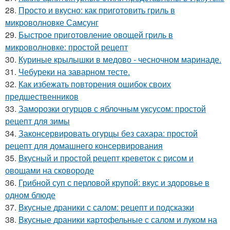
28.
Просто и вкусно: как приготовить гриль в
микроволновке Самсунг
29.
Быстрое приготовление овощей гриль в
микроволновке: простой рецепт
30.
Куриные крылышки в медово - чесночном маринаде.
31.
Чебуреки на заварном тесте.
32.
Как избежать повторения ошибок своих
предшественников
33.
Заморозки огурцов с яблочным уксусом: простой
рецепт для зимы
34.
Законсервировать огурцы без сахара: простой
рецепт для домашнего консервирования
35.
Вкусный и простой рецепт креветок с рисом и
овощами на сковороде
36.
Грибной суп с перловой крупой: вкус и здоровье в
одном блюде
37.
Вкусные драники с салом: рецепт и подсказки
38.
Вкусные драники картофельные с салом и луком на