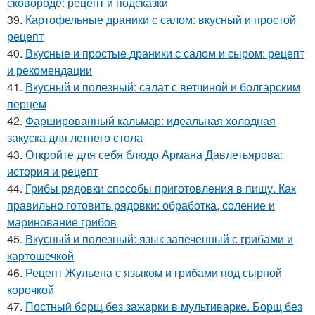
сковороде: рецепт и подсказки
39.
Картофельные драники с салом: вкусный и простой
рецепт
40.
Вкусные и простые драники с салом и сыром: рецепт
и рекомендации
41.
Вкусный и полезный: салат с ветчиной и болгарским
перцем
42.
Фаршированный кальмар: идеальная холодная
закуска для летнего стола
43.
Откройте для себя блюдо Армана Давлетьярова:
история и рецепт
44.
Грибы рядовки способы приготовления в пищу. Как
правильно готовить рядовки: обработка, соление и
маринование грибов
45.
Вкусный и полезный: язык запеченный с грибами и
картошечкой
46.
Рецепт Жульена с языком и грибами под сырной
корочкой
47.
Постный борщ без зажарки в мультиварке. Борщ без