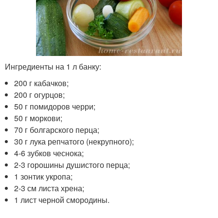
Ингредиенты на 1 л банку:
200 г кабачков;
200 г огурцов;
50 г помидоров черри;
50 г моркови;
70 г болгарского перца;
30 г лука репчатого (некрупного);
4-6 зубков чеснока;
2-3 горошины душистого перца;
1 зонтик укропа;
2-3 см листа хрена;
1 лист черной смородины.