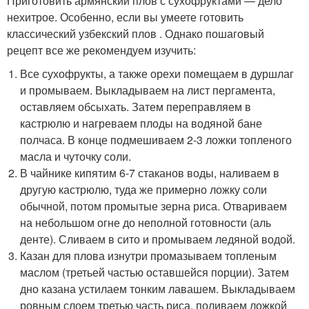
Приготовить армянский плов с сухофруктами — дело
нехитрое. Особенно, если вы умеете готовить
классический узбекский плов . Однако пошаговый
рецепт все же рекомендуем изучить:
Все сухофрукты, а также орехи помещаем в дуршлаг
и промываем. Выкладываем на лист пергамента,
оставляем обсыхать. Затем переправляем в
кастрюлю и нагреваем плоды на водяной бане
полчаса. В конце подмешиваем 2-3 ложки топленого
масла и чуточку соли.
В чайнике кипятим 6-7 стаканов воды, наливаем в
другую кастрюлю, туда же примерно ложку соли
обычной, потом промытые зерна риса. Отвариваем
на небольшом огне до неполной готовности (аль
денте). Сливаем в сито и промываем ледяной водой.
Казан для плова изнутри промазываем топленым
маслом (третьей частью оставшейся порции). Затем
дно казана устилаем тонким лавашем. Выкладываем
ровным слоем третью часть риса, поливаем ложкой