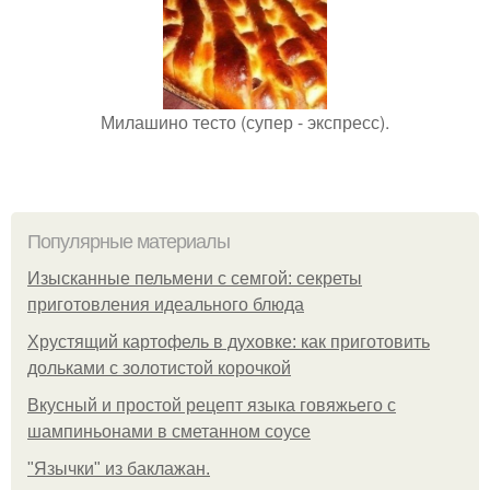
Милашино тесто (супер - экспресс).
Популярные материалы
Изысканные пельмени с семгой: секреты
приготовления идеального блюда
Хрустящий картофель в духовке: как приготовить
дольками с золотистой корочкой
Вкусный и простой рецепт языка говяжьего с
шампиньонами в сметанном соусе
"Язычки" из баклажан.