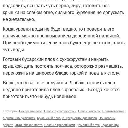
подсолить, всыпать чуть перца, зиру, готовить без
крышки на слабом огне, сильного бурления не допускать
не желательно.
Когда уровня воды не будет видно, то проверять его
наличие можно пронизыванием деревянной палочкой.
При необходимости, если плов будет еще не готов, влить
чуть воды.
Готовый бухарский плов с сухофруктами накрыть
крышкой, дать постоять полчаса, осторожно размешать,
переложить на широкое блюдо горкой и подать к столу.
Верю, что у вас все получится. Люблю готовить плов,
недавно приготовила плов с фасолью . Всегда хочется
приготовить что-нибудь новенькое.
Категории:
Бухарский плов
,
Плов с сухофруктами
,
Плов с изюмом
,
Приготовления
в домашних условиях
,
Армянский плов
,
Ингредиенты для плова
,
Пошаговый
рецепт
,
Итальянская паста
,
Пасты с гребешками
,
Домашний соус
,
Русские щи
,