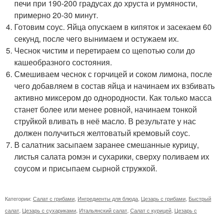
печи при 190-200 градусах до хруста и румяности,
примерно 20-30 минут.
Готовим соус. Яйца опускаем в кипяток и засекаем 60
секунд, после чего вынимаем и остужаем их.
Чеснок чистим и перетираем со щепотью соли до
кашеобразного состояния.
Смешиваем чеснок с горчицей и соком лимона, после
чего добавляем в состав яйца и начинаем их взбивать
активно миксером до однородности. Как только масса
станет более или менее ровной, начинаем тонкой
струйкой вливать в неё масло. В результате у нас
должен получиться желтоватый кремовый соус.
В салатник засыпаем заранее смешанные курицу,
листья салата ромэн и сухарики, сверху поливаем их
соусом и присыпаем сырной стружкой.
Категории:
Салат с грибами
,
Ингредиенты для блюда
,
Цезарь с грибами
,
Быстрый
салат
,
Цезарь с сухариками
,
Итальянский салат
,
Салат с курицей
,
Цезарь с