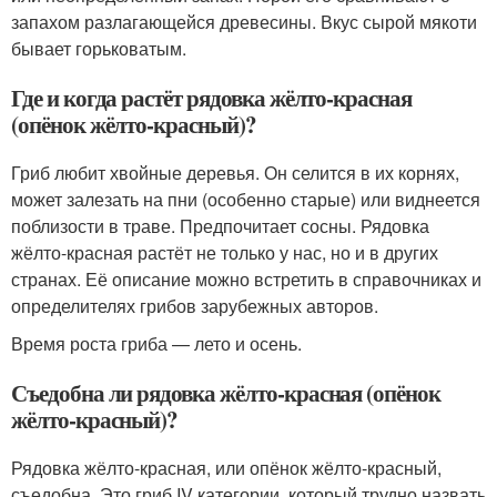
запахом разлагающейся древесины. Вкус сырой мякоти
бывает горьковатым.
Где и когда растёт рядовка жёлто-красная
(опёнок жёлто-красный)?
Гриб любит хвойные деревья. Он селится в их корнях,
может залезать на пни (особенно старые) или виднеется
поблизости в траве. Предпочитает сосны. Рядовка
жёлто-красная растёт не только у нас, но и в других
странах. Её описание можно встретить в справочниках и
определителях грибов зарубежных авторов.
Время роста гриба — лето и осень.
Съедобна ли рядовка жёлто-красная (опёнок
жёлто-красный)?
Рядовка жёлто-красная, или опёнок жёлто-красный,
съедобна. Это гриб IV категории, который трудно назвать