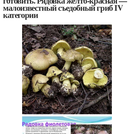
готовить. Рядовка жёлто-красная —
малоизвестный съедобный гриб IV
категории