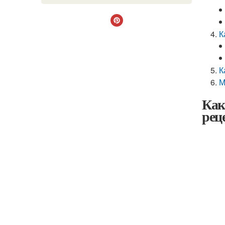
К
К
М
Как
рец