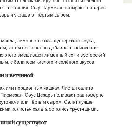
тонкими полосками. Крутоны готовят из белого
го состояния. Сыр Пармезан натирают на тёрке.
зарь и украшают тёртым сыром.
 масла, лимонного сока, вустерского соуса,
ком, затем постепенно добавляют оливковое
ле этого вмешивают лимонный сок и вустерский
ным, с балансом кислого и солёного вкусов.
ми и ветчиной
ках или порционных чашках. Листья салата
ыр Пармезан. Соус Цезарь поливают равномерно
крутонами или тёртым сыром. Салат лучше
кими, а листья салата остались хрустящими.
тчиной существуют