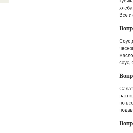
кубик
хлеба
Все и
Вопро
Соус 
чесно
масло
соус,
Вопро
Салат
распо
по вс
подав
Вопр