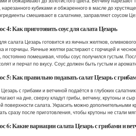
ами и обжаривают до золотистого цвета. Ветчину нарезают 
, нарезанного кубиками и обжаренного в масле до хрустяще
нгредиенты смешивают в салатнике, заправляют соусом Це
с 4: Как приготовить соус для салата Цезарь
для салата Цезарь готовится из яичных желтков, оливкового
ка и горчицы. Яичные желтки растирают с горчицей и чесно
, постоянно помешивая, чтобы соус получился густым. Пос
 солят и перчат по вкусу. Соус должен быть густым и аромат
с 5: Как правильно подавать салат Цезарь с гриба
 Цезарь с грибами и ветчиной подаётся в глубоких салатни
лагают на дне, сверху кладут грибы, ветчину, крутоны и с
ей поверхности салата. Украсить можно дополнительными 
ать сразу после приготовления, чтобы крутоны не стали мяг
ос 6: Какие вариации салата Цезарь с грибами и ве