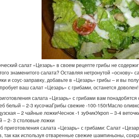
ический салат «Цезарь» в своем рецепте грибы не содержит
этого знаменитого салата? Оставляя нетронутой «основу» са
ики и соус-заправку, добавьте в «Цезарь» грибы – и вы пол
опробует ваш салат «Цезарь» с грибами, останется доволен!
риготовления салата «Цезарь» с грибами вам понадобятся 
еб белый – 2-3 кусочкаГрибы свежие -100-150гМасло оливк
узская – 2 чайные ложкиЧеснок -1 зубчикУкроп – 3-4 вето
й – 2- 3 столовые ложки
б приготовления салата «Цезарь» с грибами: Салат «Цезар
в, так как используя отваренные свежие шампиньоны, сохра