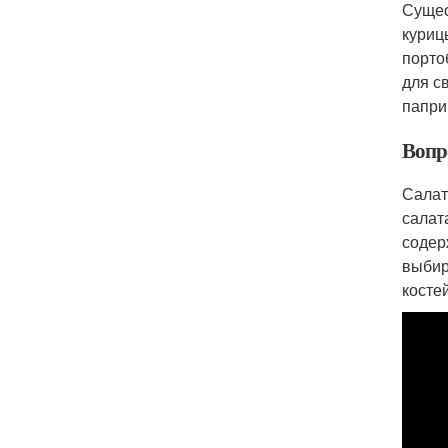
Сущес
куриц
порто
для с
папри
Вопро
Салат
салат
содер
выбир
косте