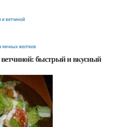
и и ветчиной
з яичных желтков
и ветчиной: быстрый и вкусный