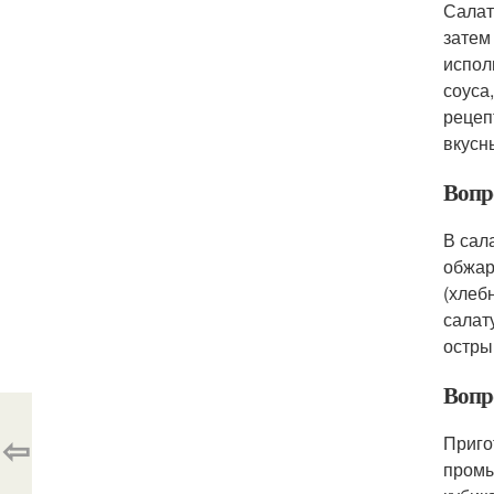
Салат
затем
испол
соуса
рецеп
вкусн
Вопро
В сал
обжар
(хлеб
салат
остры
Вопро
⇦
Приго
промы