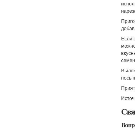
испол
нарез
Приго
добав
Если 
можно
вкусн
семен
Вылож
посып
Прият
Источ
Свя
Вопр