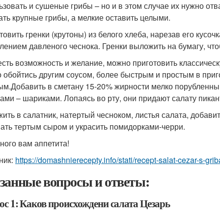
ьзовать и сушеные грибы – но и в этом случае их нужно отв
ать крупные грибы, а мелкие оставить целыми.
товить гренки (крутоны) из белого хлеба, нарезав его кусо
лением давленого чеснока. Гренки выложить на бумагу, что
есть возможность и желание, можно приготовить классическ
 обойтись другим соусом, более быстрым и простым в приго
ым.Добавить в сметану 15-20% жирности мелко порубленны
ами – шариками. Лопаясь во рту, они придают салату пикан
ить в салатник, натертый чесноком, листья салата, добавит
ать тертым сыром и украсить помидорками-черри.
ного вам аппетита!
ник:
https://domashnierecepty.info/stati/recept-salat-cezar-s-grib
занные вопросы и ответы:
ос 1: Каков происхождени салата Цезарь