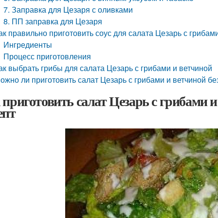
7. Заправка для Цезаря с оливками
8. ПП заправка для Цезаря
ак правильно приготовить соус для салата Цезарь с грибам
Ингредиенты
Процесс приготовления
ак выбрать грибы для салата Цезарь с грибами и ветчиной
ожно ли приготовить салат Цезарь с грибами и ветчиной бе
 приготовить салат Цезарь с грибами 
епт