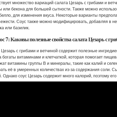
твует множество вариаций салата Цезарь с грибами и вет
ы или бекона для большей сытности. Также можно использов
белло, для изменения вкуса. Некоторые варианты предпол
вежести. Соус также можно модифицировать, добавляя в нег
ка или базилик.
с 7: Каковы полезные свойства салата Цезарь с гр
 Цезарь с грибами и ветчиной содержит полезные ингредиен
а богаты витаминами и клетчаткой, которая помогает пище
жат витамины группы В и минералы, такие как калий и селен
ать её в умеренных количествах из-за содержания соли. Сы
й. Однако соус Цезарь содержит много калорий, поэтому его