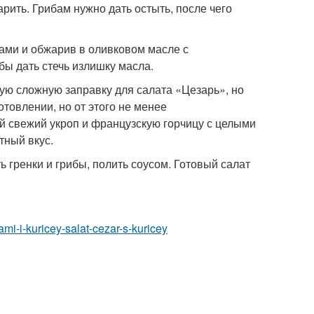
арить. Грибам нужно дать остыть, после чего
чками и обжарив в оливковом масле с
бы дать стечь излишку масла.
ую сложную заправку для салата «Цезарь», но
товлении, но от этого не менее
й свежий укроп и французскую горчицу с целыми
тный вкус.
ь гренки и грибы, полить соусом. Готовый салат
ami-i-kuricey-salat-cezar-s-kuricey