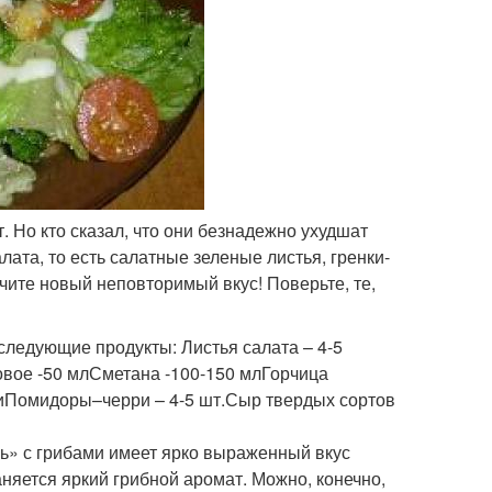
. Но кто сказал, что они безнадежно ухудшат
лата, то есть салатные зеленые листья, гренки-
учите новый неповторимый вкус! Поверьте, те,
следующие продукты: Листья салата – 4-5
овое -50 млСметана -100-150 млГорчица
чкиПомидоры–черри – 4-5 шт.Сыр твердых сортов
ь» с грибами имеет ярко выраженный вкус
няется яркий грибной аромат. Можно, конечно,