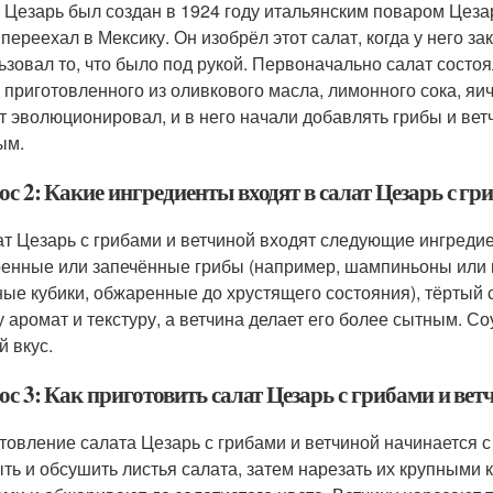
 Цезарь был создан в 1924 году итальянским поваром Цеза
 переехал в Мексику. Он изобрёл этот салат, когда у него з
ьзовал то, что было под рукой. Первоначально салат состоя
, приготовленного из оливкового масла, лимонного сока, яи
т эволюционировал, и в него начали добавлять грибы и вет
ым.
с 2: Какие ингредиенты входят в салат Цезарь с гр
ат Цезарь с грибами и ветчиной входят следующие ингредие
енные или запечённые грибы (например, шампиньоны или гр
ные кубики, обжаренные до хрустящего состояния), тёртый
у аромат и текстуру, а ветчина делает его более сытным. С
й вкус.
с 3: Как приготовить салат Цезарь с грибами и вет
товление салата Цезарь с грибами и ветчиной начинается 
ть и обсушить листья салата, затем нарезать их крупными 