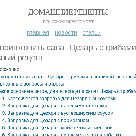
ДОМАШНИЕ РЕЦЕПТЫ
все самое вкусное тут
главная
новости
статьи
 приготовить салат Цезарь с грибами
сный рецепт
ержание
ак приготовить салат Цезарь с грибами и ветчиной: быстры
вязанные вопросы и ответы
акие основные ингредиенты входят в салат Цезарь с гриба
1. Классическая заправка для Цезаря с анчоусами
2. Заправка для Цезаря с вареными желтками
3. Заправка для Цезаря с вустерширским соусом
4. Заправка для Цезаря с пармезаном
5. Заправка для Цезаря с майонезом и сметаной
6. Заправка для Цезаря с винным уксусом и табаско