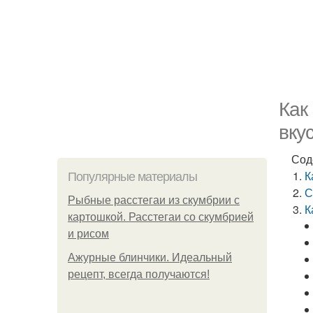
Как
вку
Сод
К
Популярные материалы
С
Рыбные расстегаи из скумбрии с
К
картошкой. Расстегаи со скумбрией
и рисом
Ажурные блинчики. Идеальный
рецепт, всегда получаются!