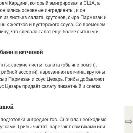
рем Кардини, который эмигрировал в США, а
акончились основные ингредиенты, и он
л из листьев салата, крутонов, сыра Пармезан и
чных желтков и вустерского соуса. Со временем
чину, что сделало салат ещё более сытным и
ибами и ветчиной
нты: свежие листья салата (обычно ромэн),
ибной ассорти), нарезанная ветчина, крутоны
 сыр Пармезан и соус Цезарь. Грибы добавляют
оус Цезарь придаёт салату пикантный и слегка
чиной
⇨
с подготовки ингредиентов. Сначала необходимо
кусками. Грибы чистят, нарезают ломтиками или