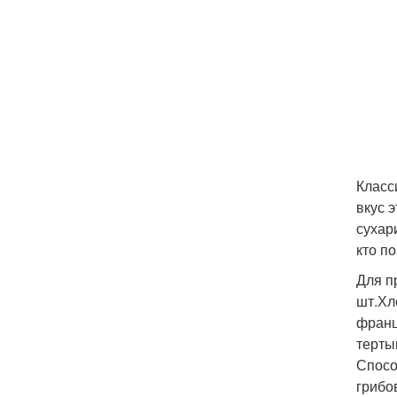
Класс
вкус 
сухар
кто п
Для п
шт.Хл
франц
терты
Спосо
грибо