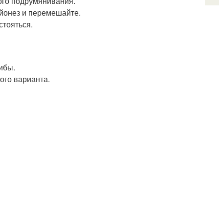
кого подрумянивания.
айонез и перемешайте.
стояться.
ибы.
ого варианта.