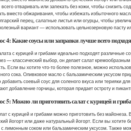
 всего отваривать или запекать без кожи, чтобы снизить с
ать вместо обжаривания, чтобы избежать избыточного масл
олгарский перец, салатные листья или огурцы, чтобы увели
полезный вариант — использовать цельнозерновую пасту и
с 4: Какие соусы или заправки лучше всего подходя
алата с курицей и грибами идеально подходят различные соу
ез — классический выбор, он делает салат кремообразным
сть. Если вы хотите что-то более полезное, можно использо
ного сока. Оливковое масло с бальзамическим уксусом при
 добавить соевый соус для соленого вкуса или терияки для
ают добавление горчицы, которая придает остроту и пикант
с 5: Можно ли приготовить салат с курицей и гриб
алат с курицей и грибами можно приготовить без майонеза.
ский йогорт или даже натуральный йогорт. Если вы хотите 
 с лимонным соком или бальзамическим уксусом. Также мож