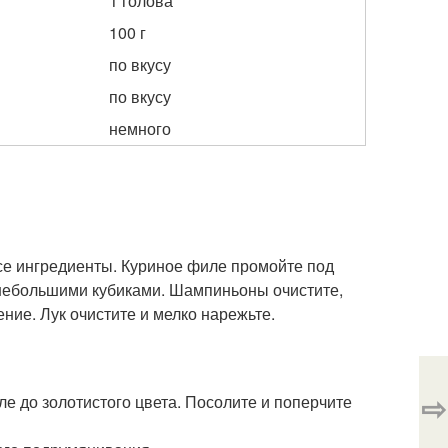
1 голова
100 г
по вкусу
по вкусу
немного
се ингредиенты. Куриное филе промойте под
небольшими кубиками. Шампиньоны очистите,
ие. Лук очистите и мелко нарежьте.
⇨
е до золотистого цвета. Посолите и поперчите