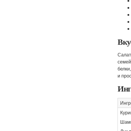
Вку
Салат
семей
белки
и прос
Инг
Ингр
Кури
Шам