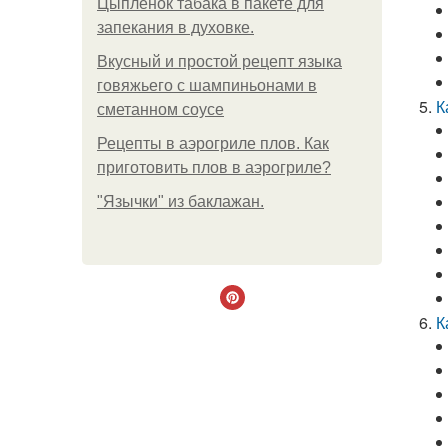
Цыплёнок табака в пакете для
запекания в духовке.
Вкусный и простой рецепт языка
говяжьего с шампиньонами в
К
сметанном соусе
Рецепты в аэрогриле плов. Как
приготовить плов в аэрогриле?
"Язычки" из баклажан.
К