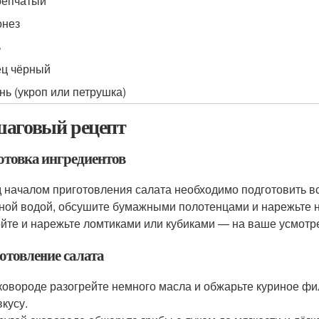
репчатый
онез
ь
ц чёрный
нь (укроп или петрушка)
аговый рецепт
отовка ингредиентов
 началом приготовления салата необходимо подготовить в
ной водой, обсушите бумажными полотенцами и нарежьте 
йте и нарежьте ломтиками или кубиками — на ваше усмотрен
отовление салата
ковороде разогрейте немного масла и обжарьте куриное фил
вкусу.