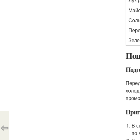
Лук 
Май
Сол
Пере
Зеле
Пош
Подг
Перед
холод
промо
Приг
⇦
В с
по 