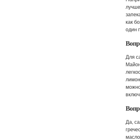
лучше
запек
как б
один 
Вопро
Для с
Майон
легко
лимон
можно
включ
Вопро
Да, с
грече
масло