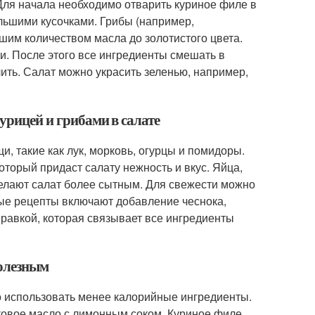
 Для начала необходимо отварить куриное филе в
ольшими кусочками. Грибы (например,
им количеством масла до золотистого цвета.
ми. После этого все ингредиенты смешать в
чить. Салат можно украсить зеленью, например,
урицей и грибами в салате
, такие как лук, морковь, огурцы и помидоры.
торый придаст салату нежность и вкус. Яйца,
делают салат более сытным. Для свежести можно
орые рецепты включают добавление чеснока,
правкой, которая связывает все ингредиенты
полезным
о использовать менее калорийные ингредиенты.
ковое масло с лимонным соком. Куриное филе