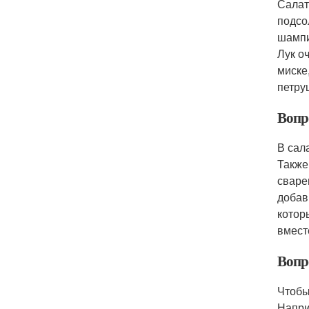
Салат
подсо
шампи
Лук о
миске
петру
Вопро
В сал
Также
сваре
добав
котор
вмест
Вопро
Чтобы
Напри