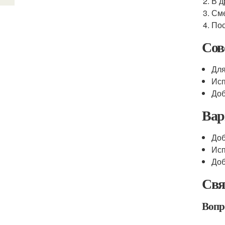
В д
Сме
Пос
Сов
Для
Исп
Доб
Вар
Доб
Исп
Доб
Свя
Вопро