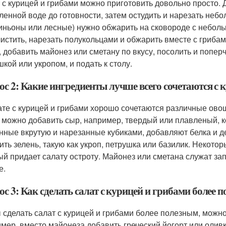
 с курицей и грибами можно приготовить довольно просто.
ленной воде до готовности, затем остудить и нарезать неб
ньоны или лесные) нужно обжарить на сковороде с небольш
чистить, нарезать полукольцами и обжарить вместе с гриба
, добавить майонез или сметану по вкусу, посолить и попер
шкой или укропом, и подать к столу.
с 2: Какие ингредиенты лучше всего сочетаются с к
ате с курицей и грибами хорошо сочетаются различные овощи
 можно добавить сыр, например, твердый или плавленый, ко
нные вкрутую и нарезанные кубиками, добавляют белка и 
ить зелень, такую как укроп, петрушка или базилик. Некот
ый придает салату остроту. Майонез или сметана служат за
е.
с 3: Как сделать салат с курицей и грибами более 
 сделать салат с курицей и грибами более полезным, можн
мер, вместо майонеза добавить греческий йогорт или олив