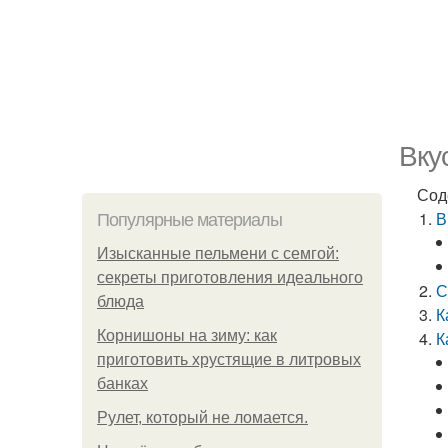
Вку
Сод
В
Популярные материалы
Изысканные пельмени с семгой:
секреты приготовления идеального
С
блюда
К
Корнишоны на зиму: как
К
приготовить хрустящие в литровых
банках
Рулет, который не ломается.