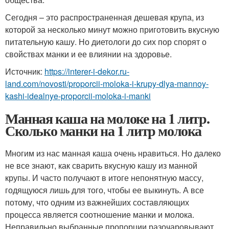
Сегодня – это распространенная дешевая крупа, из
которой за несколько минут можно приготовить вкусную
питательную кашу. Но диетологи до сих пор спорят о
свойствах манки и ее влиянии на здоровье.
Источник:
https://interer-i-dekor.ru-
land.com/novosti/proporcii-moloka-i-krupy-dlya-mannoy-
kashi-idealnye-proporcii-moloka-i-manki
Манная каша на молоке на 1 литр.
Сколько манки на 1 литр молока
Многим из нас манная каша очень нравиться. Но далеко
не все знают, как сварить вкусную кашу из манной
крупы. И часто получают в итоге непонятную массу,
годящуюся лишь для того, чтобы ее выкинуть. А все
потому, что одним из важнейших составляющих
процесса является соотношение манки и молока.
Неправильно выбранные пропорции разочаровывают