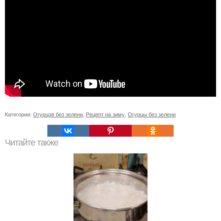
Категории:
Огурцов без зелени
,
Рецепт на зиму
,
Огурцы без зелени
Читайте также