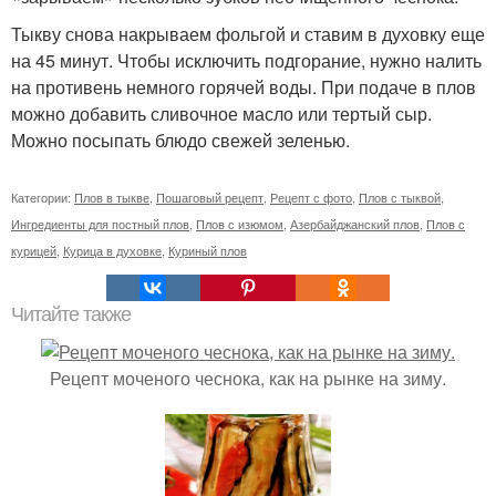
Тыкву снова накрываем фольгой и ставим в духовку еще
на 45 минут. Чтобы исключить подгорание, нужно налить
на противень немного горячей воды. При подаче в плов
можно добавить сливочное масло или тертый сыр.
Можно посыпать блюдо свежей зеленью.
Категории:
Плов в тыкве
,
Пошаговый рецепт
,
Рецепт с фото
,
Плов с тыквой
,
Ингредиенты для постный плов
,
Плов с изюмом
,
Азербайджанский плов
,
Плов с
курицей
,
Курица в духовке
,
Куриный плов
Читайте также
Рецепт моченого чеснока, как на рынке на зиму.