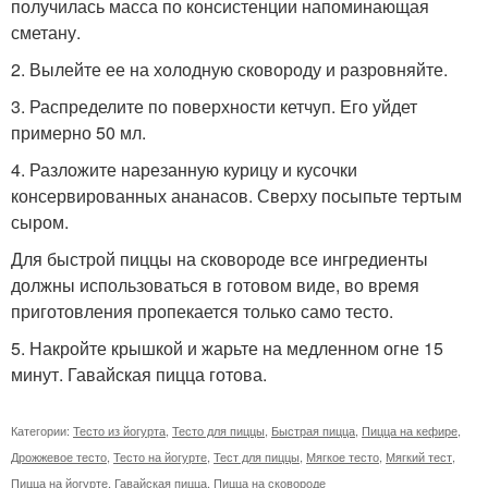
получилась масса по консистенции напоминающая
сметану.
2. Вылейте ее на холодную сковороду и разровняйте.
3. Распределите по поверхности кетчуп. Его уйдет
примерно 50 мл.
4. Разложите нарезанную курицу и кусочки
консервированных ананасов. Сверху посыпьте тертым
сыром.
Для быстрой пиццы на сковороде все ингредиенты
должны использоваться в готовом виде, во время
приготовления пропекается только само тесто.
5. Накройте крышкой и жарьте на медленном огне 15
минут. Гавайская пицца готова.
Категории:
Тесто из йогурта
,
Тесто для пиццы
,
Быстрая пицца
,
Пицца на кефире
,
Дрожжевое тесто
,
Тесто на йогурте
,
Тест для пиццы
,
Мягкое тесто
,
Мягкий тест
,
Пицца на йогурте
,
Гавайская пицца
,
Пицца на сковороде