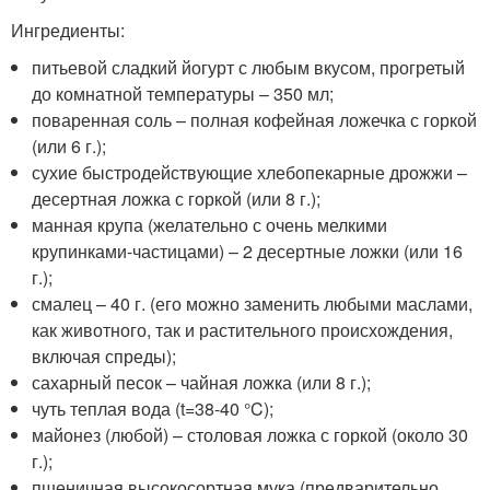
Ингредиенты:
питьевой сладкий йогурт с любым вкусом, прогретый
до комнатной температуры – 350 мл;
поваренная соль – полная кофейная ложечка с горкой
(или 6 г.);
сухие быстродействующие хлебопекарные дрожжи –
десертная ложка с горкой (или 8 г.);
манная крупа (желательно с очень мелкими
крупинками-частицами) – 2 десертные ложки (или 16
г.);
смалец – 40 г. (его можно заменить любыми маслами,
как животного, так и растительного происхождения,
включая спреды);
сахарный песок – чайная ложка (или 8 г.);
чуть теплая вода (t=38-40 °C);
майонез (любой) – столовая ложка с горкой (около 30
г.);
пшеничная высокосортная мука (предварительно