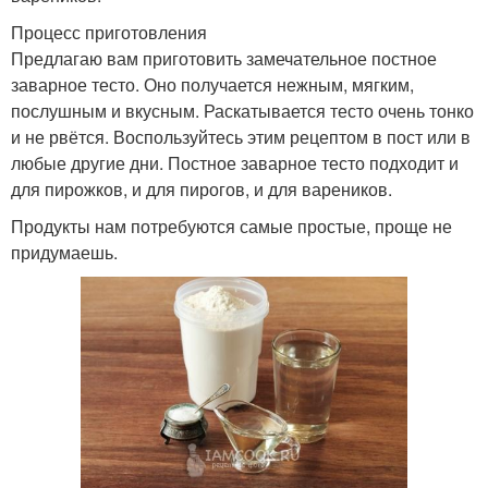
Процесс приготовления
Тесто на кипятке
Картофельное тесто
Предлагаю вам приготовить замечательное постное
заварное тесто. Оно получается нежным, мягким,
послушным и вкусным. Раскатывается тесто очень тонко
и не рвётся. Воспользуйтесь этим рецептом в пост или в
любые другие дни. Постное заварное тесто подходит и
Тесто для беляшей
Тесто на кефире
для пирожков, и для пирогов, и для вареников.
Продукты нам потребуются самые простые, проще не
придумаешь.
Тесто для пирожков-
Тесто для рыбного
продукты
пирога
Тесто на сметане