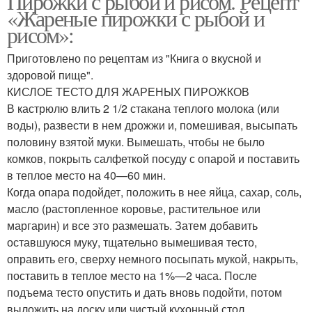
Пирожки с рыбой и рисом. Рецепт
«Жареные пирожки с рыбой и
рисом»:
Приготовлено по рецептам из "Книга о вкусной и
здоровой пище".
КИСЛОЕ ТЕСТО ДЛЯ ЖАРЕНЫХ ПИРОЖКОВ
В кастрюлю влить 2 1/2 стакана теплого мо­лока (или
воды), развести в нем дрожжи и, помешивая, высыпать
половину взятой муки. Вымешать, чтобы не было
комков, покрыть салфеткой посуду с опарой и поставить
в теплое место на 40—60 мин.
Когда опара подойдет, положить в нее яйца, сахар, соль,
масло (растопленное коровье, растительное или
маргарин) и все это размешать. Затем добавить
оставшуюся муку, тщательно вы­мешивая тесто,
оправить его, сверху немного посыпать мукой, накрыть,
поставить в теп­лое место на 1%—2 часа. После
подъема тесто опустить и дать вновь подойти, потом
выложить на доску или чистый кухонный стол,