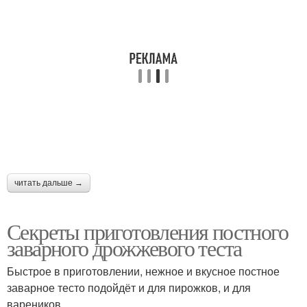
Бисквитное тесто
Пельменное тесто
Тесто для пельменей
Универсальное тесто
читать дальше →
Ингредиенты для
Тесто с крахмалом
заварное тесто
Секреты приготовления постного
заварного дрожжевого теста
Безопарное тесто
Вокзальное тесто
Быстрое в приготовлении, нежное и вкусное постное
заварное тесто подойдёт и для пирожков, и для
вареников.