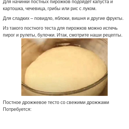
Для начинки постных пирожков подойдет капуста и
картошка, чечевица, грибы или рис с луком.
Для сладких – повидло, яблоки, вишня и другие фрукты.
Дрожжевые плюшки
Тесто без дрожжей
Из такого постного теста для пирожков можно испечь
пирог и рулеты, булочки. Итак, смотрите наши рецепты.
Тесто на живых
Тесто на сухих дрожжах
Тесто за час
Вкусное тесто
Постное дрожжевое тесто со свежими дрожжами
Потребуется:
Ингредиенты для
Песочное тесто
дрожжевое тесто