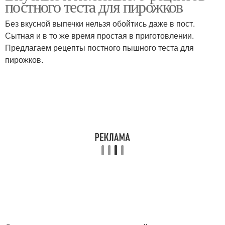
постного теста для пирожков
Без вкусной выпечки нельзя обойтись даже в пост.
Сытная и в то же время простая в приготовлении.
Предлагаем рецепты постного пышного теста для
Тесто для вареников
Тесто для эклеров
пирожков.
Бездрожжевое тесто
Тесто для пирога
Тесто на растительном
Швейцарское тесто
масле
Тесто на пирожки
Тесто без яиц