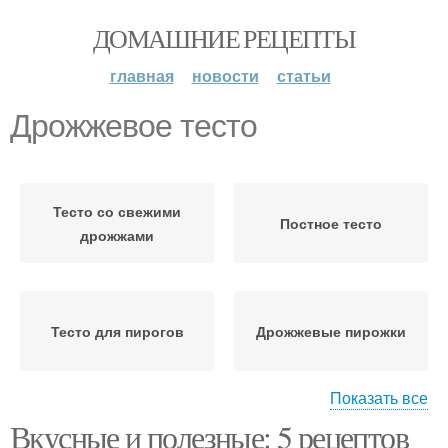
ДОМАШНИЕ РЕЦЕПТЫ
главная
новости
статьи
Дрожжевое тесто
Тесто со свежими
Постное тесто
дрожжами
Тесто для пирогов
Дрожжевые пирожки
Показать все
Вкусные и полезные: 5 рецептов
Заварное тесто
Тесто на воде