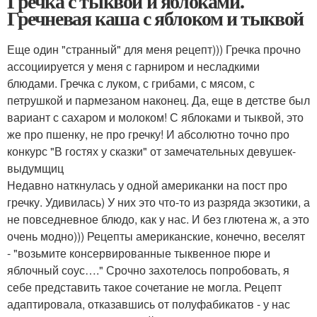
Гречка с тыквой и яблоками.
Гречневая каша с яблоком и тыквой
Еще один "странный" для меня рецепт))) Гречка прочно
ассоциируется у меня с гарниром и несладкими
блюдами. Гречка с луком, с грибами, с мясом, с
петрушкой и пармезаном наконец. Да, еще в детстве был
вариант с сахаром и молоком! С яблоками и тыквой, это
же про пшенку, не про гречку! И абсолютно точно про
конкурс "В гостях у сказки" от замечательных девушек-
выдумщиц
Недавно наткнулась у одной американки на пост про
гречку. Удивилась) У них это что-то из разряда экзотики, а
не повседневное блюдо, как у нас. И без глютена ж, а это
очень модно))) Рецепты американские, конечно, веселят
- "возьмите консервированные тыквенное пюре и
яблочный соус…." Срочно захотелось попробовать, я
себе представить такое сочетание не могла. Рецепт
адаптировала, отказавшись от полуфабикатов - у нас