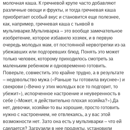
молочная каша. К гречневой крупе часто добавляют
различные овощи и фрукты, и тогда гречневая каша
приобретает особый вкус и становится еще полезнее,
как, например, гречневая каша с тыквой в
мультиварке.Мультиварка – это вообще замечательное
изобретение, которое избавило хозяек, и в первую
очередь молодых мам, от постоянной нервотрепки из-за
убежавших или подгоревших блюд. Понять это может
только человек, которому приходилось смотреть за
маленьким ребенком и одновременно готовить.
Поверьте, совместить это крайне трудно, а в результате
– недовольство мужа («Раньше ты готовила вкуснее») и
свекрови («Вечно у этих молодых все то подгорит, то
убежит»), испорченное настроение и неуверенность в
себе («Может, я действительно плохая хозяйка?»).Да
нет, девочки, хозяйки-то вы хорошие, просто готовить
нужно с настроением, не отвлекаясь, а у вас этой
возможности нет. Зато она есть у мультиварки – что ей
сделается? Загрузили в нее продукты, установили