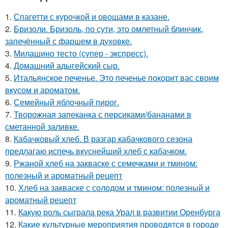
1.
Спагетти с курочкой и овощами в казане.
2.
Бризоли. Бризоль, по сути, это омлетный блинчик,
запечённый с фаршем в духовке.
3.
Милашино тесто (супер - экспресс).
4.
Домашний адыгейский сыр.
5.
Итальянское печенье. Это печенье покорит вас своим
вкусом и ароматом.
6.
Семейный яблочный пирог.
7.
Творожная запеканка с персиками/бананами в
сметанной заливке.
8.
Кабачковый хлеб. В разгар кабачкового сезона
предлагаю испечь вкуснейший хлеб с кабачком.
9.
Ржаной хлеб на закваске с семечками и тмином:
полезный и ароматный рецепт
10.
Хлеб на закваске с солодом и тмином: полезный и
ароматный рецепт
11.
Какую роль сыграла река Урал в развитии Оренбурга
12.
Какие культурные мероприятия проводятся в городе