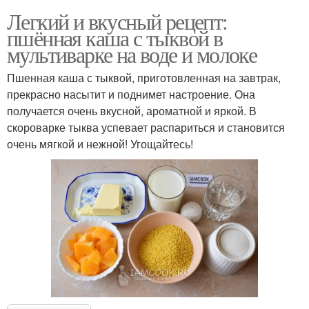
Легкий и вкусный рецепт:
пшённая каша с тыквой в
Каши в медицине
Фаршированная тыква
мультиварке на воде и молоке
Пшенная каша с тыквой, приготовленная на завтрак,
прекрасно насытит и поднимет настроение. Она
получается очень вкусной, ароматной и яркой. В
Запеченные тыквы
Гречка с тыквой
скороварке тыква успевает распариться и становится
очень мягкой и нежной! Угощайтесь!
Гречневая каша
Каша с грибами
Тыква в духовке
Каша с мясом