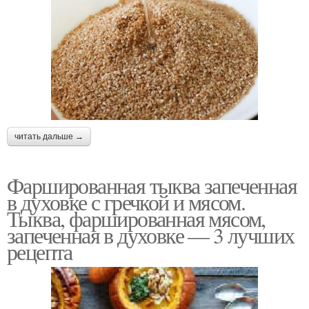
Тыква с медом
Тыква с чесноком
Халва из тыквы
Соленая каша
читать дальше →
Фаршированная тыква запеченная
в духовке с гречкой и мясом.
Манная каша
Каша на литре
Тыква, фаршированная мясом,
запеченная в духовке — 3 лучших
рецепта
Каша без комочков
Каша с грушей