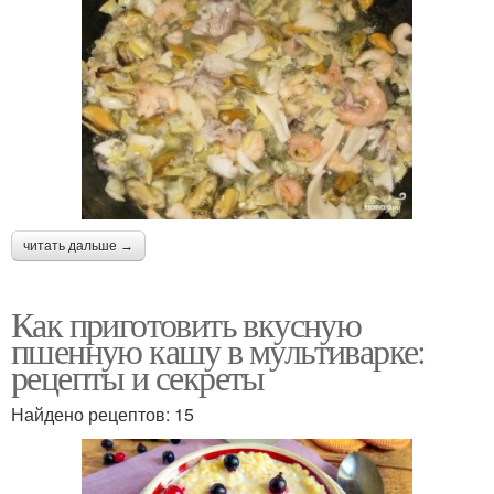
Каши с тыквой
Каши с курагой
Каша с курагой
Молочная каша
читать дальше →
Как приготовить вкусную
Каши с сухофруктами
Каша с сухофруктами
пшенную кашу в мультиварке:
рецепты и секреты
Найдено рецептов: 15
Каши в постное время
Каша со шкварками