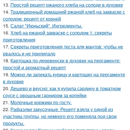
13.
Простой рецепт ржаного хлеба на солоде в духовке
14.
Традиционный домашний ржаной хлеб на закваске с
солодом: рецепт от корней
15.
Салат "Июньский". Ингредиенты.
16.
Хлеб на ржаной закваске с солодом 1: секреты
приготовления
17.
Секреты приготовления теста для мантов: чтобы не
рвалось и не прилипало
18.
Картошка по-деревенски в духовке на пергаменте:
простой и ароматный рецепт
19.
Можно ли запекать курицу и картошку на пергаменте
в духовке
20.
Дешево и вкусно: как я купила сардину в томатном
соусе с овощным гарниром за копейки
21.
Молочные коржики по госту.
22.
Рафаэлки закусочные. Рецепт взяла у одной из
участниц группы, но немного его поменяла под свои
продукты.