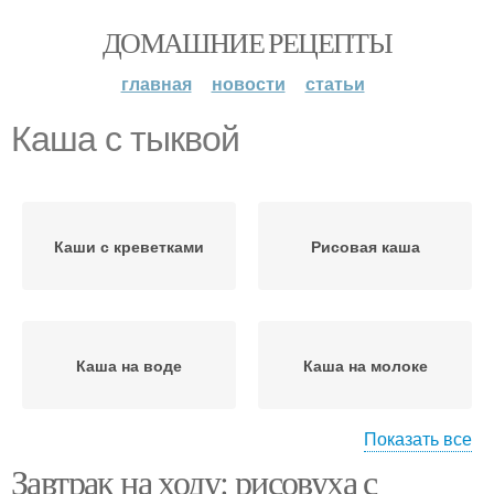
ДОМАШНИЕ РЕЦЕПТЫ
главная
новости
статьи
Каша с тыквой
Каши с креветками
Рисовая каша
Каша на воде
Каша на молоке
Показать все
Завтрак на ходу: рисовуха с
Каша с изюмом
Каша с медом