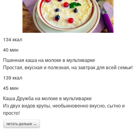
Каша из пшена
Каша с баклажанами
134 ккал
40 мин
Пшеничная каша
Каша для ребенка
Пшенная каша на молоке в мультиварке
Простая, вкусная и полезная, на завтрак для всей семьи!
139 ккал
Кукурузная каша
Каша с ягодами
45 мин
Каша Дружба на молоке в мультиварке
Из двух видов крупы, необыкновенно вкусно, сытно и
просто!
Каша для детей
Каша с бананом
читать дальше →