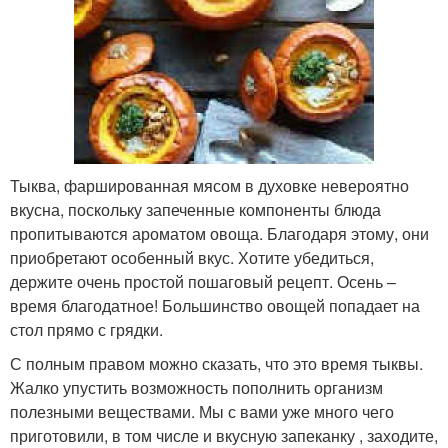
Каша со сливками
Каша на литр
Каша на курином
Приготовить гречка с
бульоне
тыквой
Тыква, фаршированная мясом в духовке невероятно
вкусна, поскольку запеченные компоненты блюда
пропитываются ароматом овоща. Благодаря этому, они
приобретают особенный вкус. Хотите убедиться,
Тыквы для организма
Тыква в мультиварке
держите очень простой пошаговый рецепт. Осень –
время благодатное! Большинство овощей попадает на
стол прямо с грядки.
С полным правом можно сказать, что это время тыквы.
Жалко упустить возможность пополнить организм
Тыква с мясом
Тыква с фаршем
полезными веществами. Мы с вами уже много чего
приготовили, в том числе и вкусную запеканку , заходите,