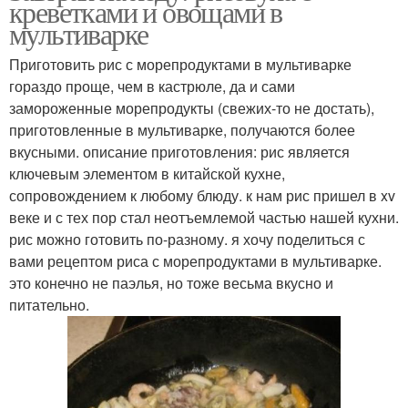
креветками и овощами в
мультиварке
Приготовить рис с морепродуктами в мультиварке
гораздо проще, чем в кастрюле, да и сами
Каша с курицей
Каша с овощами
замороженные морепродукты (свежих-то не достать),
приготовленные в мультиварке, получаются более
вкусными. описание приготовления: рис является
ключевым элементом в китайской кухне,
Каша с брокколи и
Каша с креветками
сопровождением к любому блюду. к нам рис пришел в xv
веке и с тех пор стал неотъемлемой частью нашей кухни.
рис можно готовить по-разному. я хочу поделиться с
вами рецептом риса с морепродуктами в мультиварке.
это конечно не паэлья, но тоже весьма вкусно и
Пшенная каша
Каша в мультиварке
питательно.
Ингредиенты в
Каши в мультиварке
пшенную кашу