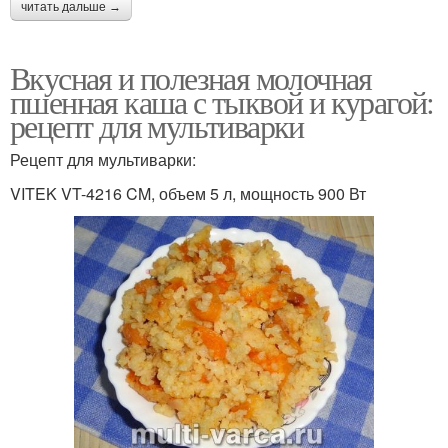
читать дальше →
Рецепт в тыкве
Гречка в тыкве
Вкусная и полезная молочная
пшенная каша с тыквой и курагой:
рецепт для мультиварки
Каша с луком
Грибы в тыкве
Рецепт для мультиварки:
VITEK VT-4216 CM, объем 5 л, мощность 900 Вт
Булочки из пшенной
Каша без горечи
каши
Каша на сковороде
Рассыпчатая каша