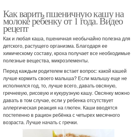
Как варить пшеничную кашу на
молоке ребенку от 1 года. Видео
рецепт
Пшенка с тыквой
Каша из тыквы
Как и любая каша, пшеничная необычайно полезна для
детского, растущего организма. Благодаря ее
химическому составу, кроха получает все необходимые
Ингредиенты для
полезные вещества, микроэлементы.
Каша на кефире
гречневая каша
Перед каждым родителем встает вопрос: какой кашей
лучше кормить своего малыша? Если малышу еще не
исполнился год, то, лучше всего, давать овсяную,
гречневую, рисовую и кукурузную кашу. Овсянку можно
Блюда из тыквы
Мясо с тыквой
давать в том случае, если у ребенка отсутствует
аллергическая реакция на глютен. Каши вводятся
постепенно в рацион ребёнка с четырех месячного
возраста. Лучше начать с гречки.
Тыква в сметанном
Драники из тыквы
соусе