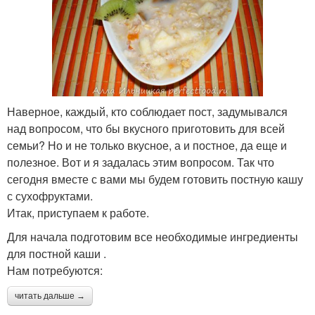
Тыква с гречкой
фаршированная тыква
Мясная каша
Каша в тыкве
Наверное, каждый, кто соблюдает пост, задумывался
над вопросом, что бы вкусного приготовить для всей
семьи? Но и не только вкусное, а и постное, да еще и
Ингредиенты для
Десертная каша
полезное. Вот и я задалась этим вопросом. Так что
мясная каша
сегодня вместе с вами мы будем готовить постную кашу
с сухофруктами.
Итак, приступаем к работе.
Ингредиенты для
Тыквенная каша
Для начала подготовим все необходимые ингредиенты
десертная каша
для постной каши .
Нам потребуются:
читать дальше →
Каша в горшочке
Вкусная каша