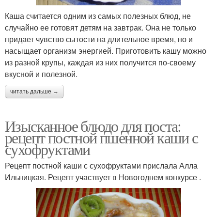
Ингредиенты для
Ингредиенты для каша
пшенная каша
Каша считается одним из самых полезных блюд, не
случайно ее готовят детям на завтрак. Она не только
придает чувство сытости на длительное время, но и
насыщает организм энергией. Приготовить кашу можно
Каша в мультиварке-
Каша в духовке
из разной крупы, каждая из них получится по-своему
скороварке
вкусной и полезной.
читать дальше →
Каши на молоке
Каша с молоком
Изысканное блюдо для поста:
рецепт постной пшенной каши с
сухофруктами
Рецепт постной каши с сухофруктами прислала Алла
Каша с орехами
Каша с яблоком
Ильницкая. Рецепт участвует в Новогоднем конкурсе .
Ингредиенты для