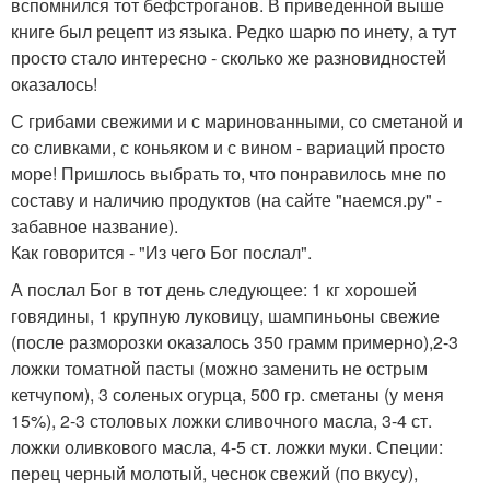
вспомнился тот бефстроганов. В приведенной выше
книге был рецепт из языка. Редко шарю по инету, а тут
просто стало интересно - сколько же разновидностей
оказалось!
С грибами свежими и с маринованными, со сметаной и
со сливками, с коньяком и с вином - вариаций просто
море! Пришлось выбрать то, что понравилось мне по
составу и наличию продуктов (на сайте "наемся.ру" -
забавное название).
Как говорится - "Из чего Бог послал".
А послал Бог в тот день следующее: 1 кг хорошей
говядины, 1 крупную луковицу, шампиньоны свежие
(после разморозки оказалось 350 грамм примерно),2-3
ложки томатной пасты (можно заменить не острым
кетчупом), 3 соленых огурца, 500 гр. сметаны (у меня
15%), 2-3 столовых ложки сливочного масла, 3-4 ст.
ложки оливкового масла, 4-5 ст. ложки муки. Специи:
перец черный молотый, чеснок свежий (по вкусу),