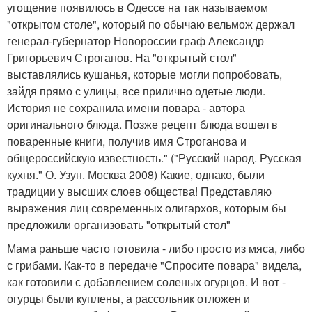
угощение появилось в Одессе на так называемом
"открытом столе", который по обычаю вельмож держал
генерал-губернатор Новороссии граф Александр
Григорьевич Строганов. На "открытый стол"
выставлялись кушанья, которые могли попробовать,
зайдя прямо с улицы, все прилично одетые люди.
История не сохранила имени повара - автора
оригинального блюда. Позже рецепт блюда вошел в
поваренные книги, получив имя Строганова и
общероссийскую известность." ("Русский народ. Русская
кухня." О. Узун. Москва 2008) Какие, однако, были
традиции у высших слоев общества! Представляю
выражения лиц современных олигархов, которым бы
предложили организовать "открытый стол"
Мама раньше часто готовила - либо просто из мяса, либо
с грибами. Как-то в передаче "Спросите повара" видела,
как готовили с добавлением соленых огурцов. И вот -
огурцы были куплены, а рассольник отложен и