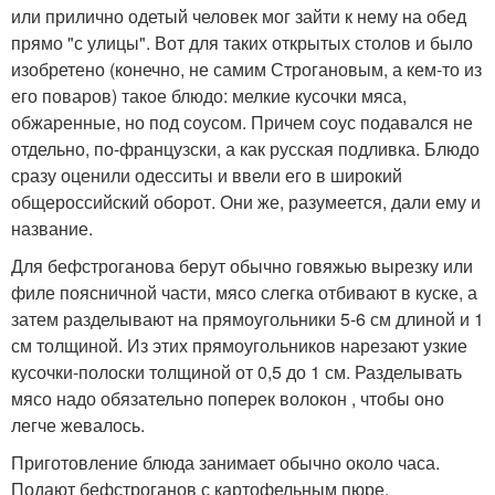
или прилично одетый человек мог зайти к нему на обед
прямо "с улицы". Вот для таких открытых столов и было
изобретено (конечно, не самим Строгановым, а кем-то из
его поваров) такое блюдо: мелкие кусочки мяса,
обжаренные, но под соусом. Причем соус подавался не
отдельно, по-французски, а как русская подливка. Блюдо
сразу оценили одесситы и ввели его в широкий
общероссийский оборот. Они же, разумеется, дали ему и
название.
Для бефстроганова берут обычно говяжью вырезку или
филе поясничной части, мясо слегка отбивают в куске, а
затем разделывают на прямоугольники 5-6 см длиной и 1
см толщиной. Из этих прямоугольников нарезают узкие
кусочки-полоски толщиной от 0,5 до 1 см. Разделывать
мясо надо обязательно поперек волокон , чтобы оно
легче жевалось.
Приготовление блюда занимает обычно около часа.
Подают бефстроганов с картофельным пюре,