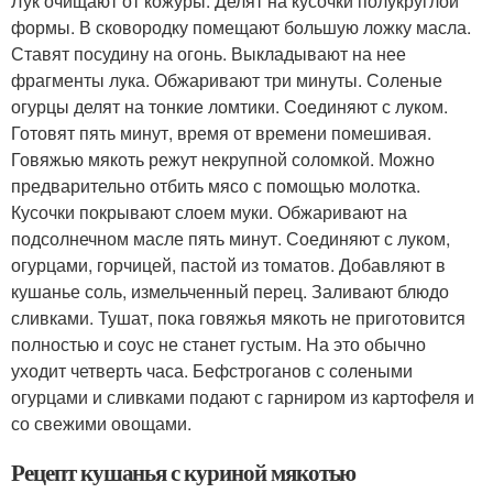
Лук очищают от кожуры. Делят на кусочки полукруглой
формы. В сковородку помещают большую ложку масла.
Ставят посудину на огонь. Выкладывают на нее
фрагменты лука. Обжаривают три минуты. Соленые
огурцы делят на тонкие ломтики. Соединяют с луком.
Готовят пять минут, время от времени помешивая.
Говяжью мякоть режут некрупной соломкой. Можно
предварительно отбить мясо с помощью молотка.
Кусочки покрывают слоем муки. Обжаривают на
подсолнечном масле пять минут. Соединяют с луком,
огурцами, горчицей, пастой из томатов. Добавляют в
кушанье соль, измельченный перец. Заливают блюдо
сливками. Тушат, пока говяжья мякоть не приготовится
полностью и соус не станет густым. На это обычно
уходит четверть часа. Бефстроганов с солеными
огурцами и сливками подают с гарниром из картофеля и
со свежими овощами.
Рецепт кушанья с куриной мякотью