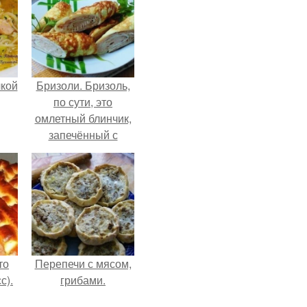
чкой
Бризоли. Бризоль,
по сути, это
омлетный блинчик,
запечённый с
фаршем в духовке.
то
Перепечи с мясом,
с).
грибами.