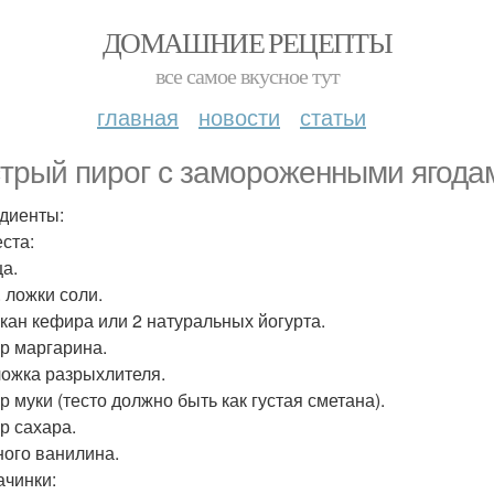
ДОМАШНИЕ РЕЦЕПТЫ
все самое вкусное тут
главная
новости
статьи
трый пирог с замороженными ягода
диенты:
еста:
ца.
ч. ложки соли.
такан кефира или 2 натуральных йогурта.
гр маргарина.
 ложка разрыхлителя.
гр муки (тесто должно быть как густая сметана).
гр сахара.
ного ванилина.
ачинки: