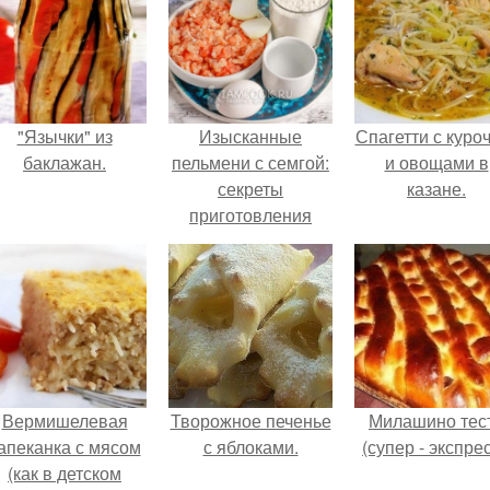
"Язычки" из
Изысканные
Спагетти с куро
баклажан.
пельмени с семгой:
и овощами в
секреты
казане.
приготовления
идеального блюда
Вермишелевая
Творожное печенье
Милашино тес
апеканка с мясом
с яблоками.
(супер - экспрес
(как в детском