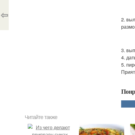
⇦
2. вы
размо
3. вы
4. да
5. пи
Прият
Понр
Читайте также