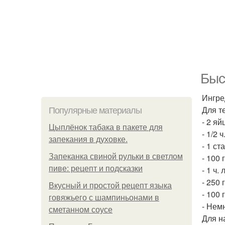
Быс
Ингре
Для т
Популярные материалы
- 2 яй
Цыплёнок табака в пакете для
- 1/2 
запекания в духовке.
- 1 с
Запеканка свиной рульки в светлом
- 100 
пиве: рецепт и подсказки
- 1 ч.
- 250 
Вкусный и простой рецепт языка
- 100 
говяжьего с шампиньонами в
- Нем
сметанном соусе
Для н