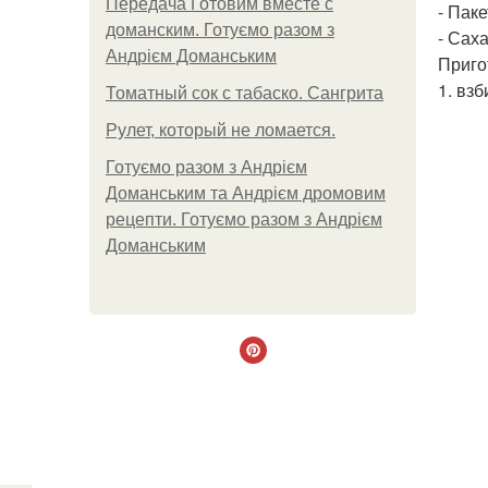
Передача Готовим вместе с
- Пак
доманским. Готуємо разом з
- Саха
Андрієм Доманським
Приго
1. вз
Томатный сок с табаско. Сангрита
Рулет, который не ломается.
Готуємо разом з Андрієм
Доманським та Андрієм дромовим
рецепти. Готуємо разом з Андрієм
Доманським