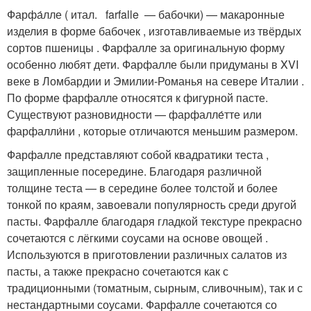
Фарфа́лле ( итал. farfalle — бабочки) — макаронные
изделия в форме бабочек , изготавливаемые из твёрдых
сортов пшеницы . Фарфалле за оригинальную форму
особенно любят дети
. Фарфалле были придуманы в XVI
веке в Ломбардии и Эмилии-Романья на севере Италии
.
По форме фарфалле относятся к фигурной пасте.
Существуют разновидности — фарфалле́тте или
фарфалли́ни , которые отличаются меньшим размером.
Фарфалле представляют собой квадратики теста ,
защипленные посередине. Благодаря различной
толщине теста — в середине более толстой и более
тонкой по краям, завоевали популярность среди другой
пасты. Фарфалле благодаря гладкой текстуре прекрасно
сочетаются с лёгкими соусами на основе овощей .
Используются в приготовлении различных салатов из
пасты, а также прекрасно сочетаются как с
традиционными (томатным, сырным, сливочным), так и с
нестандартными соусами. Фарфалле сочетаются со