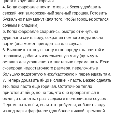
цвета и хрустящей корочки.
4. Когда фарфалле почти готовы, к бекону добавить
свежий или замороженный зеленый горошек. Готовить
буквально пару минут (для того, чтобы горошек остался
сочным и сладким).
5. Когда фарфалле сварились, быстро откинуть на
дуршлаг и слить воду, сохранив немного воды после
варки (она может пригодиться для соуса).
6. Выложить готовую пасту в сковороду с панчеттой и
горошком, добавить измельченную мяту (чуть-чуть
оставив для украшения) и тщательно перемешать. Если
сковорода недостаточного размера, переложить в
большую подогретую миску/кастрюлю и перемешать там.
7. Теперь добавить яйцо и сливки к пасте. Важно сделать
это, пока паста еще горячая. Остаточное тепло
приготовит яйцо, но не так, что оно превратиться в
омлет, а станет как раз гладким и шелковистым соусом.
Перемешать всё и, если это требуется, добавить воду
из-под варки фарфалле (для более жидкой, кремовой