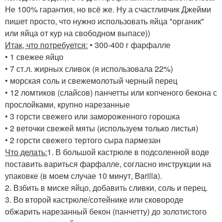
Не 100% гарантия, но всё же. Ну а счастливчик Джейми
пишет просто, что нужно использовать яйца "органик"
или яйца от кур на свободном выпасе))
Итак, что потребуется:
• 300-400 г фарфалле
• 1 свежее яйцо
• 7 ст.л. жирных сливок (я использовала 22%)
• морская соль и свежемолотый черный перец
• 12 ломтиков (слайсов) панчетты или копченого бекона с
прослойками, крупно нарезанные
• 3 горсти свежего или замороженного горошка
• 2 веточки свежей мяты (используем только листья)
• 2 горсти свежего тертого сыра пармезан
Что делать:
1. В большой кастрюле в подсоленной воде
поставить вариться фарфалле, согласно инструкции на
упаковке (в моем случае 10 минут, Barilla).
2. Взбить в миске яйцо, добавить сливки, соль и перец.
3. Во второй кастрюле/сотейнике или сковороде
обжарить нарезанный бекон (панчетту) до золотистого