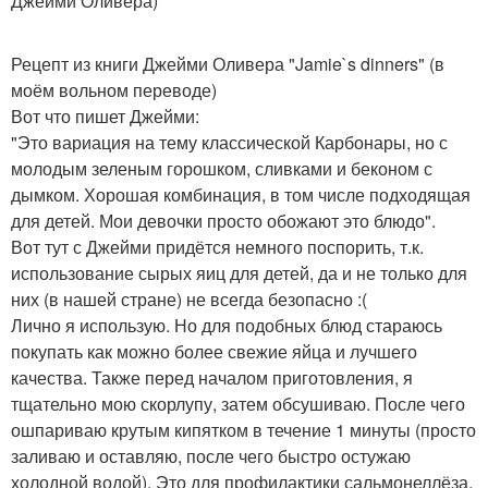
Джейми Оливера)
Рецепт из книги Джейми Оливера "Jamie`s dinners" (в
моём вольном переводе)
Вот что пишет Джейми:
"Это вариация на тему классической Карбонары, но с
молодым зеленым горошком, сливками и беконом с
дымком. Хорошая комбинация, в том числе подходящая
для детей. Мои девочки просто обожают это блюдо".
Вот тут с Джейми придётся немного поспорить, т.к.
использование сырых яиц для детей, да и не только для
них (в нашей стране) не всегда безопасно :(
Лично я использую. Но для подобных блюд стараюсь
покупать как можно более свежие яйца и лучшего
качества. Также перед началом приготовления, я
тщательно мою скорлупу, затем обсушиваю. После чего
ошпариваю крутым кипятком в течение 1 минуты (просто
заливаю и оставляю, после чего быстро остужаю
холодной водой). Это для профилактики сальмонеллёза.