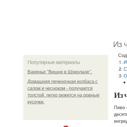
Из 
Сод
И
Популярные материалы
С
Варенье "Вишня в Шоколаде".
О
Домашняя печеночная колбаса с
салом и чесноком - получается
Из 
толстой, легко режется на ровные
кусочки.
Пиво 
десят
ингре