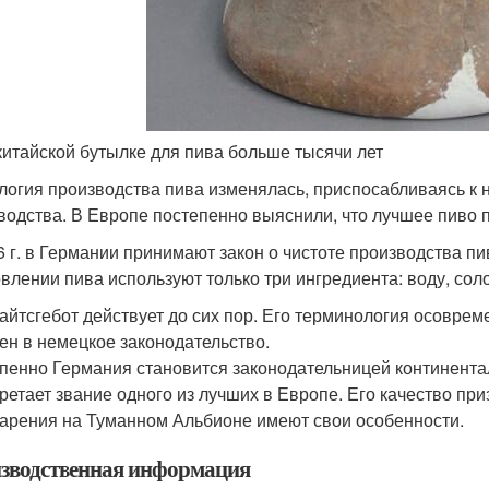
китайской бутылке для пива больше тысячи лет
логия производства пива изменялась, приспосабливаясь к
водства. В Европе постепенно выяснили, что лучшее пиво п
6 г. в Германии принимают закон о чистоте производства пи
овлении пива используют только три ингредиента: воду, со
айтсгебот действует до сих пор. Его терминология осоврем
ен в немецкое законодательство.
пенно Германия становится законодательницей континента
ретает звание одного из лучших в Европе. Его качество пр
арения на Туманном Альбионе имеют свои особенности.
зводственная информация