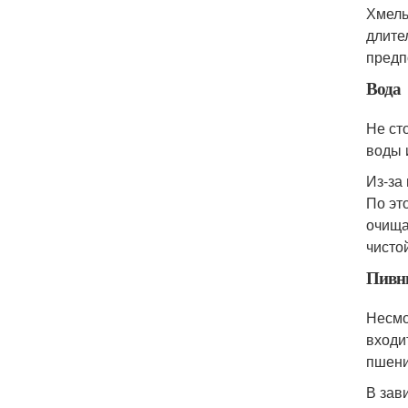
Хмель
длите
предп
Вода
Не ст
воды 
Из-за
По эт
очища
чистой
Пивн
Несмо
входи
пшени
В зав