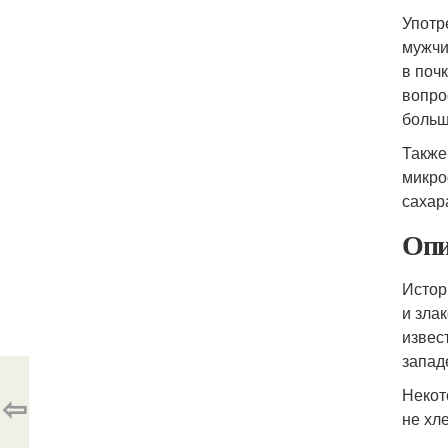
Употр
мужчи
в поч
вопро
больш
Также
микро
сахар
Опи
Истор
и зла
извес
запад
Некот
⇦
не хл