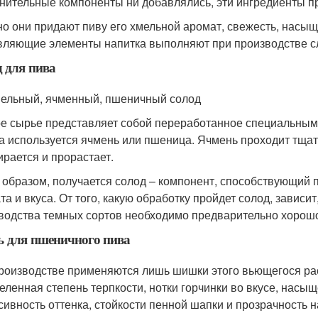
нительные компоненты ни добавлялись, эти ингредиенты п
о они придают пиву его хмельной аромат, свежесть, насыщ
вляющие элементы напитка выполняют при производстве 
 для пива
ельный, ячменный, пшеничный солод
е сырье представляет собой переработанное специальным 
а используется ячмень или пшеница. Ячмень проходит тщат
ирается и прорастает.
 образом, получается солод – компонент, способствующий 
та и вкуса. От того, какую обработку пройдет солод, зависит
водства темных сортов необходимо предварительно хорош
 для пшеничного пива
роизводстве применяются лишь шишки этого вьющегося ра
еленная степень терпкости, нотки горчинки во вкусе, насы
сивность оттенка, стойкости пенной шапки и прозрачность н