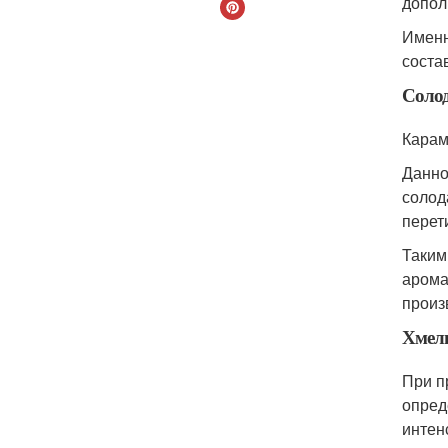
допол
Именн
соста
Солод
Карам
Данно
солод
перет
Таким
арома
произ
Хмель
При п
опред
интен