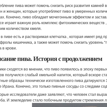
ебление пива может помочь снизить риск развития камней в
н и женщин, которые употребляют пиво в умеренных количе
ках. Конечно, пиво обладает мочегонным эффектом и застав
се играет важную роль комплекс фитохимических веществ ,
им количеством хмеля.
 в пиве есть и растворимая клетчатка , которая имеет ряд 
фролы кишечника, а также может помочь снизить уровень "
а в крови.
сание пива. История с продолжением
ики сходятся во мнении, что пиво появилось в эпоху перв
ков получился слабый хмельной напиток, который вскоре с
тные образцы технически изготовленного пива датируются 35
е Ирана. Конечно, это только пивные сосуды со следами со
орые исследователи даже заявляют, что человек стал выра
еба. И земледелие стало побочным продуктом стремления л