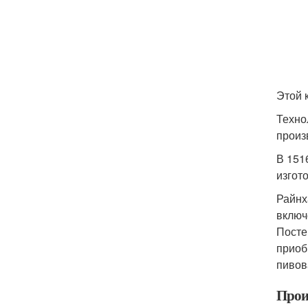
Этой 
Техно
произ
В 151
изгот
Райнх
включ
Посте
приоб
пивов
Прои