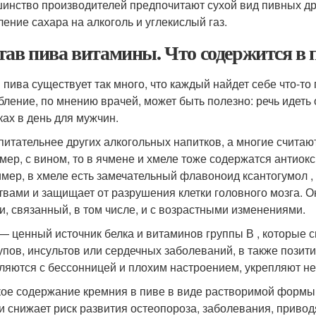
инство производителей предпочитают сухой вид пивных др
ление сахара на алкоголь и углекислый газ.
тав пива витамины. Что содержится в 
 пива существует так много, что каждый найдет себе что-то 
бление, по мнению врачей, может быть полезно: речь идеть
ках в день для мужчин.
питательнее других алкогольных напитков, а многие считают,
мер, с вином, то в ячмене и хмеле тоже содержатся антиокс
мер, в хмеле есть замечательный флавоноид ксантогумол 
твами и защищает от разрушения клетки головного мозга. 
и, связанный, в том числе, и с возрастными изменениями.
— ценный источник белка и витаминов группы В , которые 
упов, инсультов или сердечных заболеваний, в также позити
ляются с бессонницей и плохим настроением, укрепляют не
ое содержание кремния в пиве в виде растворимой формы 
 и снижает риск развития остеопороза, заболевания, привод