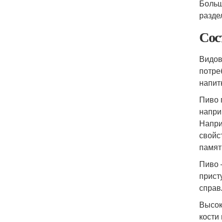
Больш
разде
Сос
Видов
потре
напит
Пиво 
напри
Напри
свойс
памят
Пиво 
прист
справ
Высок
кости