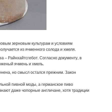
 новым зерновым культурам и условиям
олучается из ячменного солода и хмеля.
ва – Райнхайтсгебот. Согласно документу, в
ложеный ячмень и хмель.
енена, но смысл остался прежним. Закон
льной пивной моды, а германское пиво
изнают даже чопорные англичане, хотя традиции