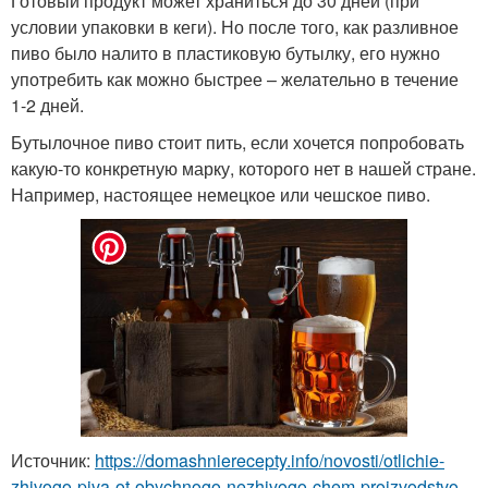
Готовый продукт может храниться до 30 дней (при
условии упаковки в кеги). Но после того, как разливное
пиво было налито в пластиковую бутылку, его нужно
употребить как можно быстрее – желательно в течение
1-2 дней.
Бутылочное пиво стоит пить, если хочется попробовать
какую-то конкретную марку, которого нет в нашей стране.
Например, настоящее немецкое или чешское пиво.
Источник:
https://domashnierecepty.info/novosti/otlichie-
zhivogo-piva-ot-obychnogo-nezhivogo-chem-proizvodstvo-