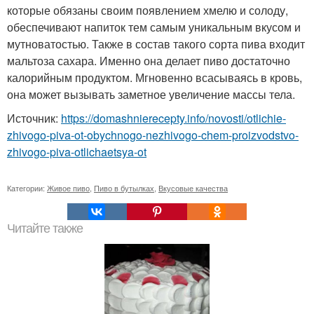
которые обязаны своим появлением хмелю и солоду,
обеспечивают напиток тем самым уникальным вкусом и
мутноватостью. Также в состав такого сорта пива входит
мальтоза сахара. Именно она делает пиво достаточно
калорийным продуктом. Мгновенно всасываясь в кровь,
она может вызывать заметное увеличение массы тела.
Источник:
https://domashnierecepty.info/novosti/otlichie-
zhivogo-piva-ot-obychnogo-nezhivogo-chem-proizvodstvo-
zhivogo-piva-otlichaetsya-ot
Категории:
Живое пиво
,
Пиво в бутылках
,
Вкусовые качества
Читайте также