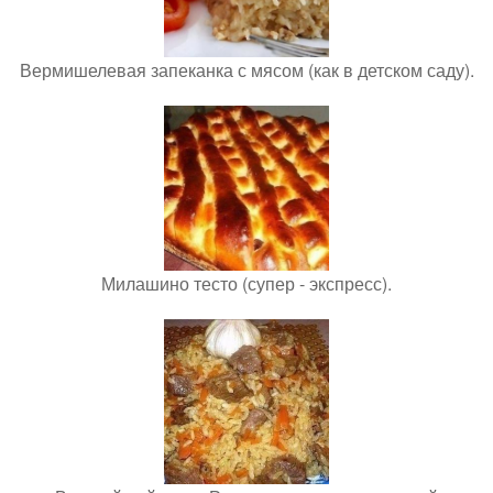
Вермишелевая запеканка с мясом (как в детском саду).
Милашино тесто (супер - экспресс).