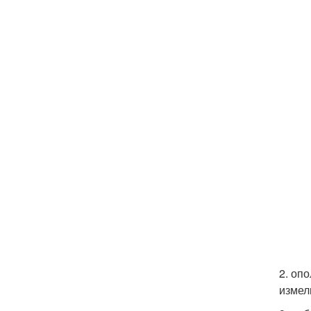
2. оп
измел