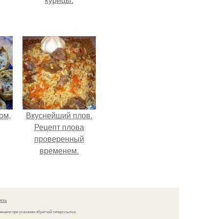
ом,
Вкуснейший плов.
Рецепт плова
проверенный
временем.
язь
решено при указании обратной гиперссылки.