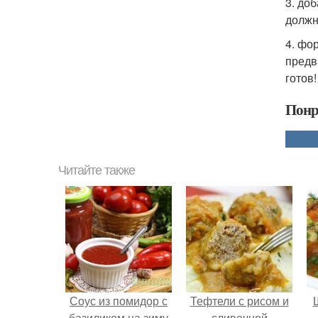
3. до
должн
4. фо
предв
готов
Понр
Читайте также
Соус из помидор с
Тефтели с рисом и
базиликом на зиму
сливочной