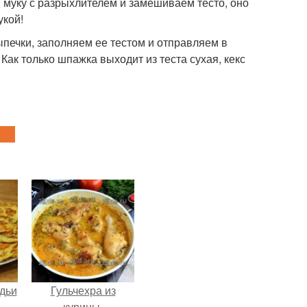
 муку с разрыхлителем и замешиваем тесто, оно
укой!
печки, заполняем ее тестом и отправляем в
Как только шпажка выходит из теста сухая, кекс
дьи
Гульчехра из
курицы.