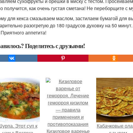
бавляем сухофрукты и орешки в миску с тестом. Просеиваем
о получится, как очень густая сметана! Не переборщите с м
рму для кекса смазываем маслом, застилаем бумагой для вы
арительно разогретую до 180 градусов духовку на 50 минут. 
! Приятного аппетита!
авилось? Поделитесь с друзьями!
Шурпа. Этот суп к
Кабачковые ола
Кизиловое варенье
нам с Востока
с сыром.