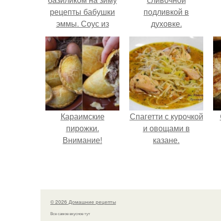
рецепты бабушки
подливкой в
эммы. Соус из
духовке.
томатов и базилика,
вкусный рецепт
Караимские
Спагетти с курочкой
пирожки.
и овощами в
Внимание!
казане.
© 2026 Домашние рецепты
Все самое вкусное тут