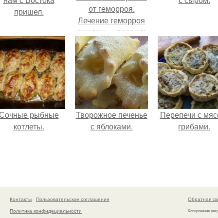
от геморроя.
пришел.
Лечение геморроя
кизилом — правила
применения и
противопоказания
Сочные рыбные
Творожное печенье
Перепечи с мяс
котлеты.
с яблоками.
грибами.
Контакты
Пользовательское соглашение
Обратная св
Политика конфидециальности
Копирование раз