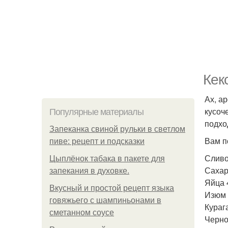
Кек
Ах, а
кусоч
Популярные материалы
подхо
Запеканка свиной рульки в светлом
Вам п
пиве: рецепт и подсказки
Сливо
Цыплёнок табака в пакете для
Сахар 
запекания в духовке.
Яйца 
Вкусный и простой рецепт языка
Изюм 
говяжьего с шампиньонами в
Курага
сметанном соусе
Черно