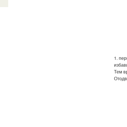
1. пе
избав
Тем в
Отодв