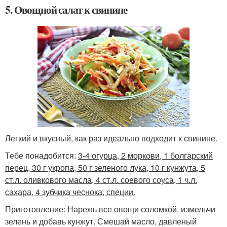
5. Овощной салат к свинине
Легкий и вкусный, как раз идеально подходит к свинине.
Тебе понадобится:
3-4 огурца, 2 моркови, 1 болгарский
перец, 30 г укропа, 50 г зеленого лука, 10 г кунжута, 5
ст.л. оливкового масла, 4 ст.л. соевого соуса, 1 ч.л.
сахара, 4 зубчика чеснока, специи.
Приготовление: Нарежь все овощи соломкой, измельчи
зелень и добавь кунжут. Смешай масло, давленый