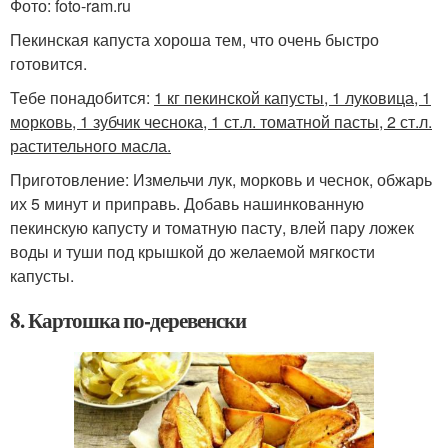
Фото: foto-ram.ru
Пекинская капуста хороша тем, что очень быстро
готовится.
Тебе понадобится:
1 кг пекинской капусты, 1 луковица, 1
морковь, 1 зубчик чеснока, 1 ст.л. томатной пасты, 2 ст.л.
растительного масла.
Приготовление: Измельчи лук, морковь и чеснок, обжарь
их 5 минут и приправь. Добавь нашинкованную
пекинскую капусту и томатную пасту, влей пару ложек
воды и туши под крышкой до желаемой мягкости
капусты.
8. Картошка по-деревенски