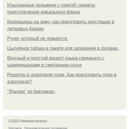
Изысканные пельмени с семгой: секреты
приготовления идеального блюда
Корнишоны на зиму: как приготовить хрустящие в
литровых банках
Рулет, который не ломается.
Цыплёнок табака в пакете для запекания в духовке.
Вкусный и простой рецепт языка говяжьего с
шампиньонами в сметанном соусе
Рецепты в аэрогриле плов. Как приготовить плов в
аэрогриле?
"Язычки" из баклажан.
© 2026 Домашние рецепты
Контакты
Пользовательское соглашение