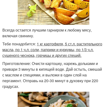
Всегда остается лучшим гарниром к любому мясу,
включая свинину.
Тебе понадобится:
1 кг картофеля, 5 ст.л. растительного
масла, по 1 ч.л. соли, паприки и куркумы, по 1/3 ч.л.
сушеного чеснока, горчицы и других специй.
Приготовление: Очисти картошку, нарежь дольками и
привари 3 минуты в кипящей воде. Дай остыть, смешай
с маслом и специями, и выложи в один слой на
пергамент. Отправь на 20-30 минут в духовку при 220
градусах.