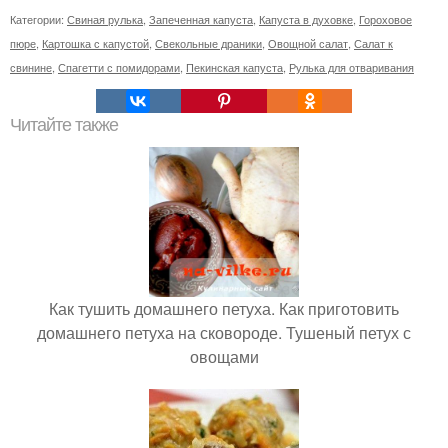
Категории:
Свиная рулька
,
Запеченная капуста
,
Капуста в духовке
,
Гороховое
пюре
,
Картошка с капустой
,
Свекольные драники
,
Овощной салат
,
Салат к
свинине
,
Спагетти с помидорами
,
Пекинская капуста
,
Рулька для отваривания
Читайте также
Как тушить домашнего петуха. Как приготовить
домашнего петуха на сковороде. Тушеный петух с
овощами