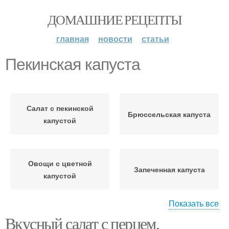
ДОМАШНИЕ РЕЦЕПТЫ
главная
новости
статьи
Пекинская капуста
Салат с пекинской
Брюссельская капуста
капустой
Овощи с цветной
Запеченная капуста
капустой
Показать все
Вкусный салат с перцем,
Капуста в духовке
Картошка с капустой