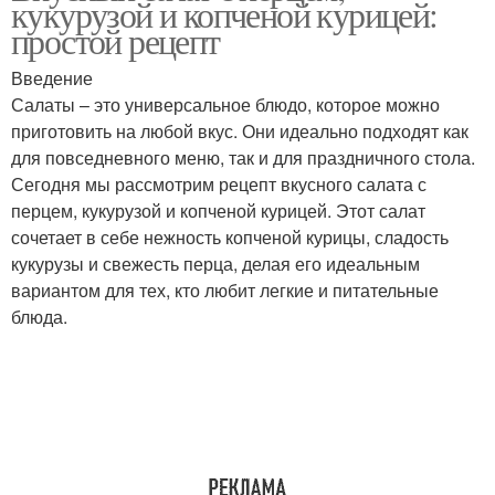
кукурузой и копченой курицей:
простой рецепт
Введение
Салат из пекинской
Капусты с крабовыми
Салаты – это универсальное блюдо, которое можно
капусты
палочками
приготовить на любой вкус. Они идеально подходят как
для повседневного меню, так и для праздничного стола.
Сегодня мы рассмотрим рецепт вкусного салата с
перцем, кукурузой и копченой курицей. Этот салат
Рецепт с пекинской
Палочки с пекинской
сочетает в себе нежность копченой курицы, сладость
капустой
капустой
кукурузы и свежесть перца, делая его идеальным
вариантом для тех, кто любит легкие и питательные
блюда.
Салат с капустой