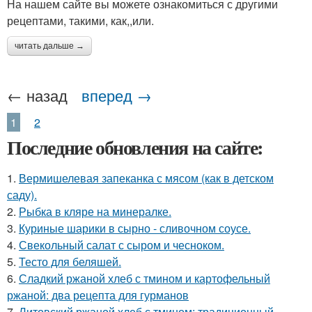
На нашем сайте вы можете ознакомиться с другими
рецептами, такими, как,,или.
читать дальше →
← назад
вперед →
1
2
Последние обновления на сайте:
1.
Вермишелевая запеканка с мясом (как в детском
саду).
2.
Рыбка в кляре на минералке.
3.
Куриные шарики в сырно - сливочном соусе.
4.
Свекольный салат с сыром и чесноком.
5.
Тесто для беляшей.
6.
Сладкий ржаной хлеб с тмином и картофельный
ржаной: два рецепта для гурманов
7.
Литовский ржаной хлеб с тмином: традиционный