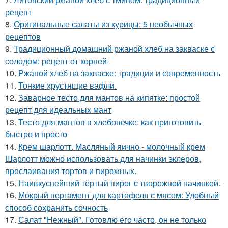
рецепт
8.
Оригинальные салаты из курицы: 5 необычных
рецептов
9.
Традиционный домашний ржаной хлеб на закваске с
солодом: рецепт от корней
10.
Ржаной хлеб на закваске: традиции и современность
11.
Тонкие хрустящие вафли.
12.
Заварное тесто для мантов на кипятке: простой
рецепт для идеальных мант
13.
Тесто для мантов в хлебопечке: как приготовить
быстро и просто
14.
Крем шарлотт. Масляный яично - молочный крем
Шарлотт можно использовать для начинки эклеров,
прослаивания тортов и пирожных.
15.
Наивкуснейший тёртый пирог с творожной начинкой.
16.
Мокрый пергамент для картофеля с мясом: Удобный
способ сохранить сочность
17.
Салат "Нежный". Готовлю его часто, он не только