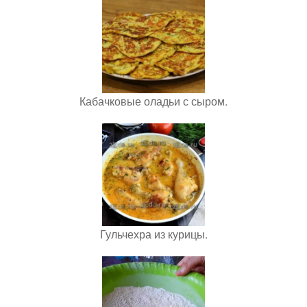
Кабачковые оладьи с сыром.
Гульчехра из курицы.