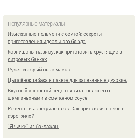
Популярные материалы
Изысканные пельмени с семгой: секреты
приготовления идеального блюда
Корнишоны на зиму: как приготовить хрустящие в
литровых банках
Рулет, который не ломается.
Цыплёнок табака в пакете для запекания в духовке.
Вкусный и простой рецепт языка говяжьего с
шампиньонами в сметанном соусе
Рецепты в аэрогриле плов. Как приготовить плов в
аэрогриле?
"Язычки" из баклажан.