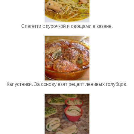
Спагетти с курочкой и овощами в казане.
Капустники. За основу взят рецепт ленивых голубцов.