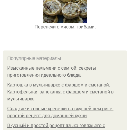
Перепечи с мясом, грибами.
Популярные материалы
Изысканные пельмени с семгой: секреты
приготовления идеального блюда
Картошка в мультиварке с фаршем и сметаной.
Картофельная запеканка с фаршем и сметаной в
мультиварке
Сладкие и сочные креветки на вкуснейшем рисе:
простой рецепт для домашней кухни
Вкусный и простой рецепт языка говяжьего с