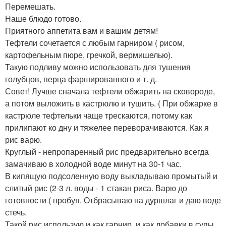
Перемешать.
Наше блюдо готово.
Приятного аппетита вам и вашим детям!
Тефтели сочетается с любым гарниром ( рисом,
картофельным пюре, гречкой, вермишелью).
Такую подливу можно использовать для тушения
голубцов, перца фаршированного и т. д.
Совет! Лучше сначала тефтели обжарить на сковороде,
а потом выложить в кастрюлю и тушить. ( При обжарке в
кастрюле тефтельки чаще трескаются, потому как
прилипают ко дну и тяжелее переворачиваются. Как я
рис варю.
Круглый - непропаренный рис предварительно всегда
замачиваю в холодной воде минут на 30-1 час.
В кипящую подсоленную воду выкладываю промытый и
слитый рис (2-3 л. воды - 1 стакан риса. Варю до
готовности ( пробуя. Отбрасываю на дуршлаг и даю воде
стечь.
Такой рис использую и как гарнир, и как добавки в супы,