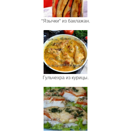
"Язычки" из баклажан.
Гульчехра из курицы.