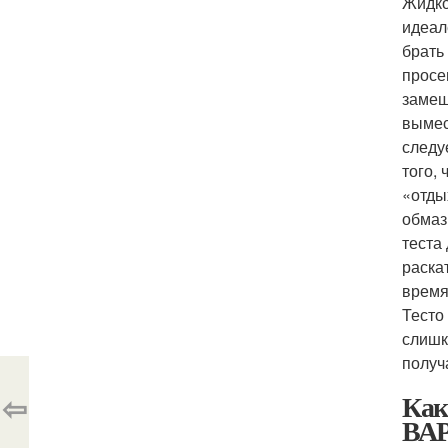
Жидко
идеал
брать
просе
замеш
вымес
следу
того,
«отды
обмаз
теста
раска
время
Тесто
слишк
получ
⇦
Как
ВАР