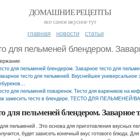
ДОМАШНИЕ РЕЦЕПТЫ
все самое вкусное тут
главная
новости
статьи
то для пельменей блендером. Завар
ержание
есто для пельменей блендером. Заварное тесто для пельм
аварное тесто для пельменей. Вкуснейшее универсальное з
ебуреков…
есто для пельменей поваренок. Тесто для вареников на ке
ак замесить тесто в блендере. ТЕСТО ДЛЯ ПЕЛЬМЕНЕЙ/В
то для пельменей блендером. Заварное 
 для пельменей . Это основа для приготовления вкусных пел
олучится, будет зависеть конечный вкус готового блюда. Для