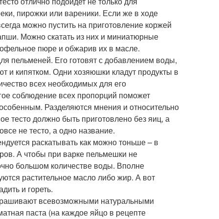
 тесто отлично подойдет не только для
еки, пирожки или вареники. Если же в ходе
всегда можно пустить на приготовление коржей
апши. Можно скатать из них и миниатюрные
тофельное пюре и обжарив их в масле.
ля пельменей. Его готовят с добавлением воды,
ют и кипятком. Одни хозяюшки кладут продукты в
личество всех необходимых для его
рогое соблюдение всех пропорций поможет
– особенным. Разделяются мнения и относительно
ое тесто должно быть приготовлено без яиц, а
овсе не тесто, а одно название.
ендуется раскатывать как можно тоньше – в
ров. А чтобы при варке пельмешки не
точно большом количестве воды. Вполне
уются растительное масло либо жир. А вот
адить и гореть.
одкрашивают всевозможными натуральными
матная паста (на каждое яйцо в рецепте