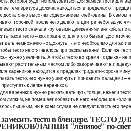
сть, которая будет использоваться для замеса теста для ва
е ее температура должна находиться в пределах от тридцати
 с достаточно высоким содержанием клейковины. В самом н
ивают горочкой, после чего делают в центре небольшую ямку
ивают тесто сначала круговыми движениями вилкой, а пот
ить такое тесто – как правило, для этого бывает достаточно
ет дать немножечко «отдохнуть» - это необходимо для акти
 чтобы тесто не стягивалось при раскатывании. Если же тест
ха» нужно увеличить. А чтобы тесто во время «отдыха» не п
ывают растительным маслом либо заворачивают в пищевую 
 для вареников находится в пределах тридцати-сорока минут
тывать тесто, его нужно ущипнуть и придавить пальцами – е
 приступать к лепке вареников.
 для вареников нужно раскатывать чуть толще, нежели тест
ом липким, не помешает добавить в него небольшое количес
алось пышным, ни в коем случае не следует класть его пер
 замесить тесто в блендере. ТЕСТО
ЕНИКОВ/ЛАПШИ "ленивое" по-свет