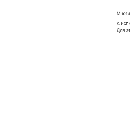
Многи
к. исп
Для э