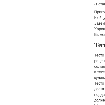
-1 ста
Приго
К яйц
Затем
Хорош
Вымеш
Тес
Тесто
рецеп
солью
в тес
кулин
Тесто
доста
подда
должн