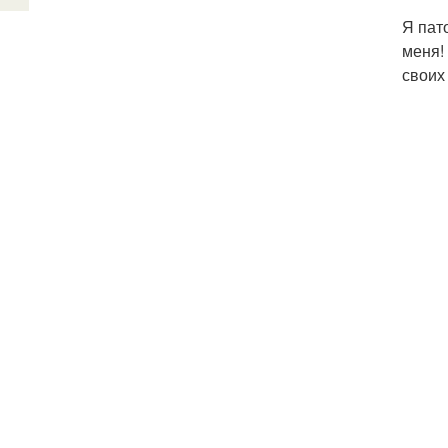
Я пато
меня!
своих