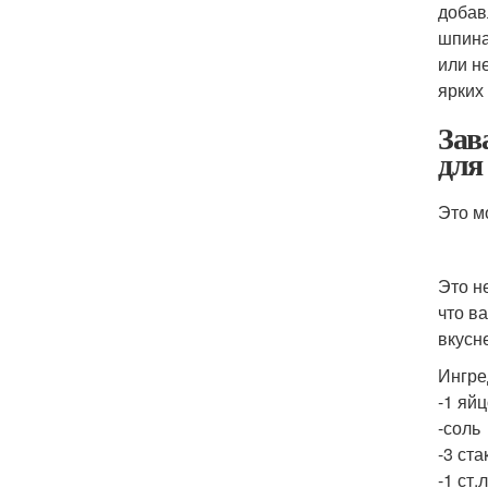
добав
шпина
или н
ярких 
Зав
для
Это м
Это н
что в
вкусн
Ингре
-1 яй
-соль
-3 ста
-1 ст.