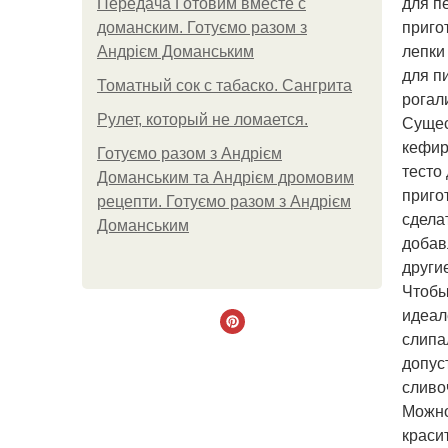
для п
Передача Готовим вместе с
приго
доманским. Готуємо разом з
лепки
Андрієм Доманським
для п
Томатный сок с табаско. Сангрита
рогал
Рулет, который не ломается.
Сущес
кефир
Готуємо разом з Андрієм
тесто
Доманським та Андрієм дромовим
приго
рецепти. Готуємо разом з Андрієм
сдела
Доманським
добав
други
Чтобы
идеал
слипа
допус
сливоч
Можно
краси