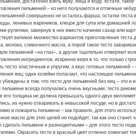
ельменей, достаточно взять муку, яйца и воду. Кстати, такое
товления пельменей – из него получаются и отличные чебур
 пельменей совершенно не осталось фарша, остатки теста 
иццы, ленивых вареников, клецок для супа или домашней л
ики-рулетики, завернув в них вместо начинки сахар или кар
твует великое множество вариантов приготовления теста д
а, молока, сливочного масла, а порой такое тесто заварива
 для пельменей «на глаз», а другие тщательно отмеряют ко
товления ингредиентов, искренне веря в то, что только ст
ть тесто эластичным и упругим, а вкус готовых пельменей 
ления яиц: одни хозяйки полагают, что настоящее пельменн
е убеждены в том, что тесто для пельменей без яиц – это и в
 пельмени всегда получались очень вкусными, тесто реком
е его толщина не должна превышать одного-двух миллимет
лись, их нужно отваривать в невысокой посуде, но в доста
тимо и пожарить пельмени – как правило, для этого использ
ное масло для этих целей не подойдет, так как оно станет ч
 сделать пельмени и разноцветными – для этого тесто п
телями. Окрасить тесто в красный цвет отлично помогает то