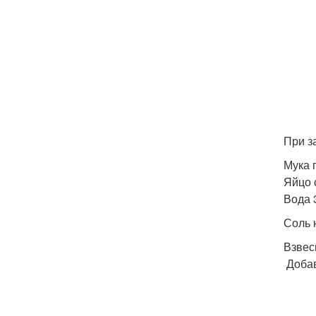
При з
Мука 
Яйцо 
Вода 3
Соль 
Взвес
Добав