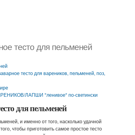
ное тесто для пельменей
еней
аварное тесто для вареников, пельменей, поз,
фире
АРЕНИКОВ/ЛАПШИ "ленивое" по-светински
тесто для пельменей
ьменей, и именно от того, насколько удачной
 того, чтобы приготовить самое простое тесто