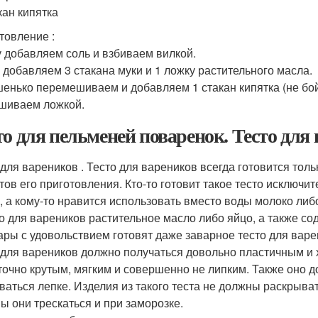
кан кипятка
товление :
у добавляем соль и взбиваем вилкой.
 добавляем 3 стакана муки и 1 ложку растительного масла.
енько перемешиваем и добавляем 1 стакан кипятка (не бойт
иваем ложкой.
то для пельменей поваренок. Тесто для
 для вареников . Тесто для вареников всегда готовится тол
тов его приготовления. Кто-то готовит такое тесто исключит
, а кому-то нравится использовать вместо воды молоко ли
то для вареников растительное масло либо яйцо, а также со
ары с удовольствием готовят даже заварное тесто для варе
 для вареников должно получаться довольно пластичным и
точно крутым, мягким и совершенно не липким. Также оно д
ваться лепке. Изделия из такого теста не должны раскрыва
ы они трескаться и при заморозке.