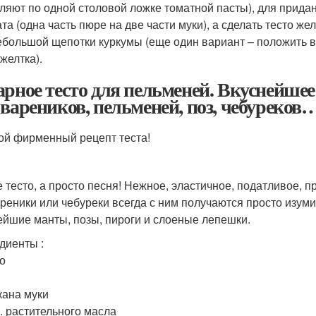
ляют по одной столовой ложке томатной пасты), для придан
та (одна часть пюре на две части муки), а сделать тесто
ебольшой щепотки куркумы (еще один вариант – положить в 
желтка).
арное тесто для пельменей. Вкуснейшее
 вареников, пельменей, поз, чебуреков
ой фирменный рецепт теста!
е тесто, а просто песня! Нежное, эластичное, податливое, п
ареники или чебуреки всегда с ним получаются просто изум
ейшие манты, позы, пироги и слоеные лепешки.
диенты :
цо
кана муки
л. растительного масла