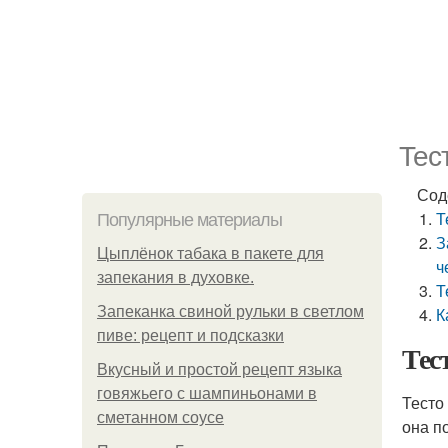
Тес
Сод
Т
Популярные материалы
З
Цыплёнок табака в пакете для
ч
запекания в духовке.
Т
Запеканка свиной рульки в светлом
К
пиве: рецепт и подсказки
Тес
Вкусный и простой рецепт языка
говяжьего с шампиньонами в
Тесто
сметанном соусе
она п