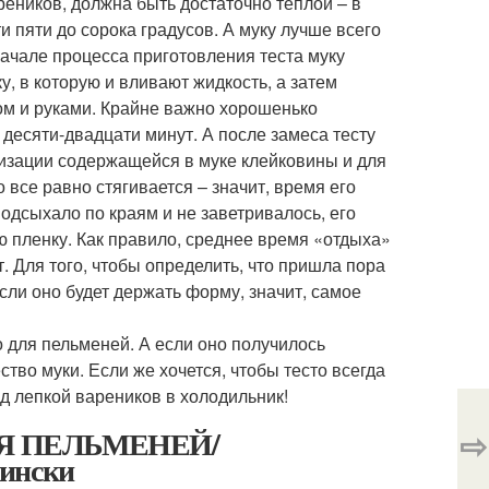
реников, должна быть достаточно теплой – в
 пяти до сорока градусов. А муку лучше всего
ачале процесса приготовления теста муку
, в которую и вливают жидкость, а затем
ом и руками. Крайне важно хорошенько
 десяти-двадцати минут. А после замеса тесту
визации содержащейся в муке клейковины и для
о все равно стягивается – значит, время его
одсыхало по краям и не заветривалось, его
пленку. Как правило, среднее время «отдыха»
. Для того, чтобы определить, что пришла пора
сли оно будет держать форму, значит, самое
о для пельменей. А если оно получилось
тво муки. Если же хочется, чтобы тесто всегда
ед лепкой вареников в холодильник!
 ДЛЯ ПЕЛЬМЕНЕЙ/
⇨
ински