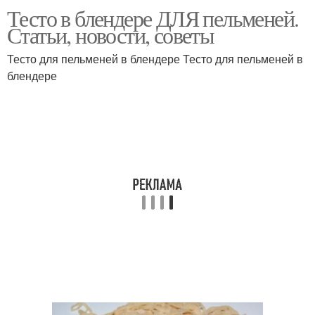
Тесто в блендере ДЛЯ пельменей.
Тесто для домашних
Идеальное тесто
Статьи, новости, советы
пельменей
Тесто для пельменей в блендере Тесто для пельменей в
блендере
Тесто для вареников