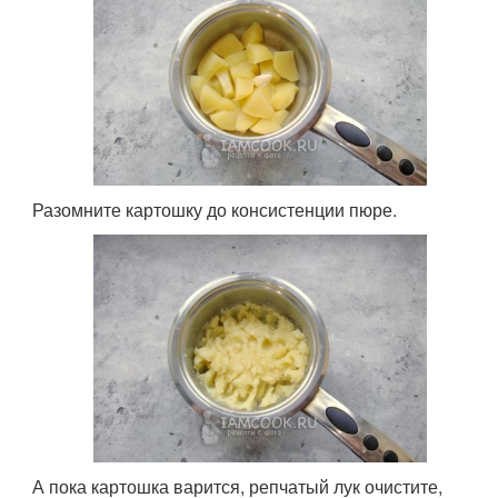
Разомните картошку до консистенции пюре.
А пока картошка варится, репчатый лук очистите,