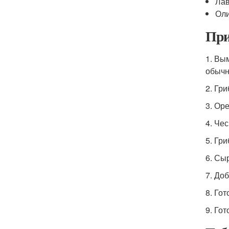
Лав
Оли
При
1. Вы
обычн
2. Гр
3. Ор
4. Че
5. Гр
6. Сы
7. До
8. Го
9. Го