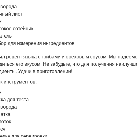
оворода
чный лист
ж
окое сотейник
атель
ор для измерения ингредиентов
ыл рецепт языка с грибами и ореховым соусом. Мы надеемся
диться его вкусом. Не забудьте, что для получения наилучш
диенты. Удачи в приготовлении!
к инструментов:
ж
ка для теста
оворода
атка
лоток
еч
елка для сервировки