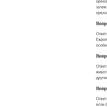
орехо
затем
орехо
Вопро
Ответ
Европ
особе
Вопр
Ответ
живот
други
Вопр
Ответ
если 