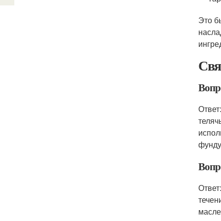
Это б
насла
ингре
Свя
Вопро
Ответ
теляч
испол
фунду
Вопро
Ответ
течен
масле