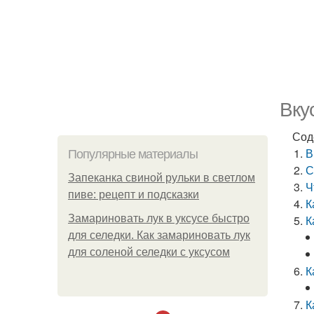
Вку
Сод
В
Популярные материалы
С
Запеканка свиной рульки в светлом
Ч
пиве: рецепт и подсказки
К
Замариновать лук в уксусе быстро
К
для селедки. Как замариновать лук
для соленой селедки с уксусом
К
К