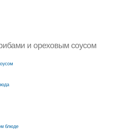
 грибами и ореховым соусом
соусом
люда
ом блюде