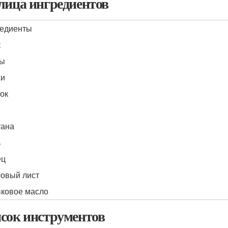
лица ингредиентов
едиенты
к
бы
хи
ок
тана
ь
ец
овый лист
ковое масло
сок инструментов