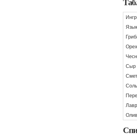
Таб
Ингр
Язы
Гри
Оре
Чесн
Сыр
Сме
Сол
Пер
Лавр
Олив
Спи