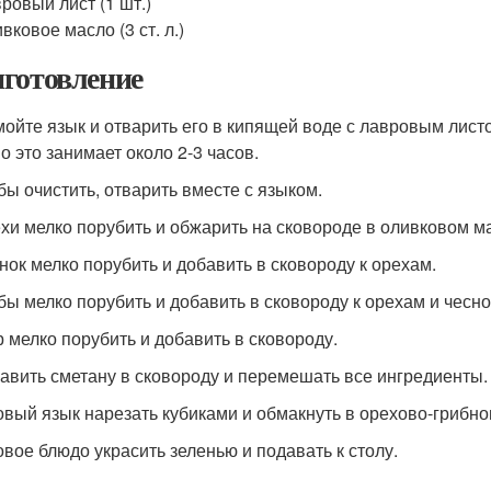
ровый лист (1 шт.)
вковое масло (3 ст. л.)
готовление
мойте язык и отварить его в кипящей воде с лавровым листо
о это занимает около 2-3 часов.
ибы очистить, отварить вместе с языком.
ехи мелко порубить и обжарить на сковороде в оливковом м
снок мелко порубить и добавить в сковороду к орехам.
ибы мелко порубить и добавить в сковороду к орехам и чесно
р мелко порубить и добавить в сковороду.
бавить сметану в сковороду и перемешать все ингредиенты.
товый язык нарезать кубиками и обмакнуть в орехово-грибно
товое блюдо украсить зеленью и подавать к столу.