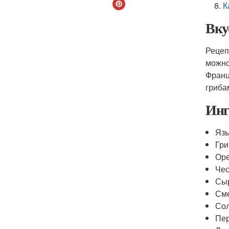
К
Вку
Рецеп
можно
Франц
гриба
Инг
Язы
Гри
Оре
Чес
Сыр
Сме
Сол
Пер