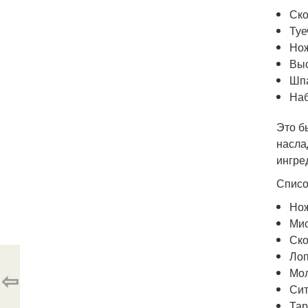
Ск
Туе
Но
Выс
Шп
Наб
Это б
насла
ингре
Списо
Но
Мис
Ск
Лоп
Мо
⇦
Сит
Тар