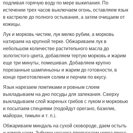
подливая горячую воду по мере выкипания. По
истечении трех часов выключаем огонь, оставляем язык
в кастрюле до полного остывания, а затем очищаем от
кожицы.
Лук и морковь чистим, лук мелко рубим, а морковь
натираем на крупной терке. Обжариваем лук в
небольшом количестве растительного масла до
золотистого цвета, добавляем тертую морковь и жарим
еще три минуты, помешивая. Добавляем крупно
порезанные шампиньоны и жарим до готовности, в
конце приготовления солим и перчим по вкусу.
Язык нарезаем ломтиками и ровным слоем
выкладываем на дно посуды для запекания. Сверху
выкладываем слой жареных грибов с луком и морковью
и посыпаем специями (подойдут орегано, базилик,
майоран, тимьян и т. п.).
Обжариваем миндаль на сухой сковороде, даем остыть
и измельчаем. Зубчики чеснока пропускаем через пресс.