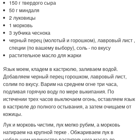
150 г твердого сыра
50 г миндаля
2 луковицы
1 морковь
3 зубчика чеснока
черный перец (молотый и горошком), лавровый лист ,
специи (по вашему выбору), соль - по вкусу
растительное масло для жарки
Язык моем, кладем в кастрюлю, заливаем водой.
Добавляем черный перец горошком, лавровый лист,
солим по вкусу. Варим на среднем огне три часа,
подливая горячую воду по мере выкипания. По
истечении трех часов выключаем огонь, оставляем язык
в кастрюле до полного остывания, а затем очищаем от
кожицы.
Лук и морковь чистим, лук мелко рубим, а морковь
натираем на крупной терке . Обжариваем лук в
небольшом количестве растительного масла до