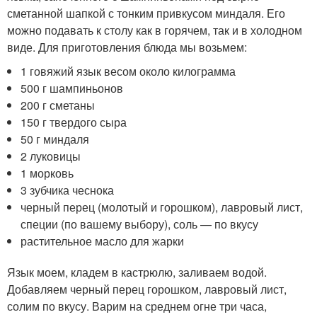
сметанной шапкой с тонким привкусом миндаля. Его
можно подавать к столу как в горячем, так и в холодном
виде. Для приготовления блюда мы возьмем:
1 говяжий язык весом около килограмма
500 г шампиньонов
200 г сметаны
150 г твердого сыра
50 г миндаля
2 луковицы
1 морковь
3 зубчика чеснока
черный перец (молотый и горошком), лавровый лист,
специи (по вашему выбору), соль — по вкусу
растительное масло для жарки
Язык моем, кладем в кастрюлю, заливаем водой.
Добавляем черный перец горошком, лавровый лист,
солим по вкусу. Варим на среднем огне три часа,