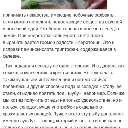
принимать лекарства, имеющие побочные эффекты,
если можно пополнить недостающие вещества вкусной
и полезной едой. Особенно хороша и полезна селёдка
зимой. При недостатке солнечного света плохо
вырабатывается гормон радости – серотонин. Это и
исправит аминокислота триптофан, содержащаяся в
селедке.
. Так подавали селедку не одно столетие. И в дворянских
семьях, и купеческих, и крестьянских. Не гнушалась
таким кушаньем интеллигенция и богема.Сейчас
появились и другие способы подачи селёдки к столу, её
стали, стыдливо прятать под «шубу», например. Если же
мы хотим получить от еды не только удовольствие, но и
пользу, селедку лучше употреблять отдельно от
крахмалистых овощей. Лучше всего эту рыбу дополняет,
именно лук.Лук — овощ, который известен и признан не
только во всех кухнях мира, но и в народной медицине