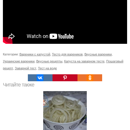
Категории:
Вареники с капустой
,
Тесто для вареников
,
Вкусные вареники
,
Украинские вареники
,
Вкусные рецепты
,
Капуста на заварном тесте
,
Пошаговый
рецепт
,
Заварной тест
,
Тест на воде
Читайте также