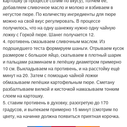
картошку (в процессе солим по вкусу), толчём её,
добавляем сливочное масло и молоко и взбиваем в
негустое пюре. По количеству ингредиенты для пюре
можно на свой вкус регулировать. В процессе
получилось, что на одну шанежку нужно одну чайную
ложку с Горкой пюре. Шанег получается 12.
4. противень смазываем сливочным маслом. Из
подошедшего теста формируем шаньги. Отрываем кусок
размером с большое яйцо, скатываем в плотный шарик
и пальцами разминаем в лепёшку диаметром примерно
10 см. Выкладываем на противень, и на расстойку ещё
минут на 20. Затем с помощью чайной ложки
обмазываем лепёшки картофельным пюре. Сметану
разбалтываем вилкой и кисточкой намазываем тонким
слоем на картошку.
5. ставим противень в духовку, разогретую до 170
градусов, и выпекаем примерно 15 минут (смотрим по
цвету, на начинке должна появиться приятная корочка.