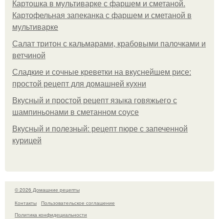
Картошка в мультиварке с фаршем и сметаной.
Картофельная запеканка с фаршем и сметаной в
мультиварке
Салат тритон с кальмарами, крабовыми палочками и
ветчиной
Сладкие и сочные креветки на вкуснейшем рисе:
простой рецепт для домашней кухни
Вкусный и простой рецепт языка говяжьего с
шампиньонами в сметанном соусе
Вкусный и полезный: рецепт пюре с запеченной
курицей
© 2026 Домашние рецепты
Контакты
Пользовательское соглашение
Политика конфидециальности