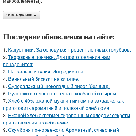
макроэлементы).
читать дальше →
Последние обновления на сайте:
1.
Капустники. За основу взят рецепт ленивых голубцов.
2.
Творожные пончики. Для приготовления нам
понадобится:
3.
Пасхальный кулич. Ингредиенты:
4.
Ванильный бисквит на кипятке.
5.
Супервлажный шоколадный пирог (без яиц).
6.
Рулетики из слоеного теста с колбасой и сыром.
7.
Хлеб с 40% ржаной муки и тмином на закваске: как
приготовить ароматный и полезный хлеб дома
8.
Ржаной хлеб с ферментированным солодом: секреты
приготовления в хлебопечке
9.
Скумбрия по-норвежски. Ароматный, сливочный