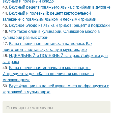
вкусный и полезный блюдо
43.
Вкусный рецепт говяжьего языка с грибами в духовке
44.
Вкусный и полезный: рецепт картофельной
запеканки с говяжьим языком и лесными грибами
45.
Вкусное блюдо из языка и грибов: рецепт и подсказки
46.
Что такое олии в кулинарии. Оливковое масло в
кулинарии разных стран
47.
Каша пшеничная полтавская на молоке. Как
приготовить полтавскую кашу в мультиварке
48.
ИДЕАЛЬНЫЙ и ПОЛЕЗНЫЙ завтрак. Лайфхаки для
завтрака
49.
Каша пшеничная молочная в молоковарке.
Ингредиенты для «Каша пшеничная молочная в
молоковарке»:
50.
Вкус Франции на вашей кухне: мясо по-французски с
картошкой в мультиварке
Популярные материалы