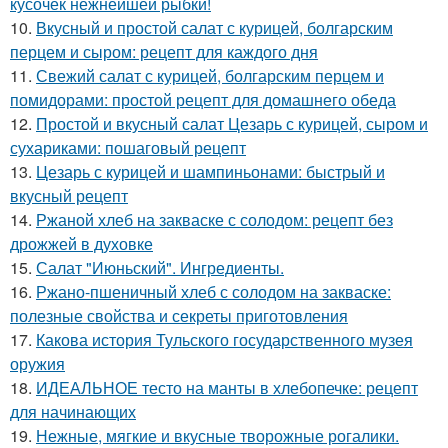
кусочек нежнейшей рыбки!
10.
Вкусный и простой салат с курицей, болгарским
перцем и сыром: рецепт для каждого дня
11.
Свежий салат с курицей, болгарским перцем и
помидорами: простой рецепт для домашнего обеда
12.
Простой и вкусный салат Цезарь с курицей, сыром и
сухариками: пошаговый рецепт
13.
Цезарь с курицей и шампиньонами: быстрый и
вкусный рецепт
14.
Ржаной хлеб на закваске с солодом: рецепт без
дрожжей в духовке
15.
Салат "Июньский". Ингредиенты.
16.
Ржано-пшеничный хлеб с солодом на закваске:
полезные свойства и секреты приготовления
17.
Какова история Тульского государственного музея
оружия
18.
ИДЕАЛЬНОЕ тесто на манты в хлебопечке: рецепт
для начинающих
19.
Нежные, мягкие и вкусные творожные рогалики.