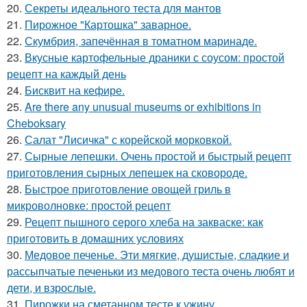
20.
Секреты идеального теста для мантов
21.
Пирожное "Картошка" заварное.
22.
Скумбрия, запечённая в томатном маринаде.
23.
Вкусные картофельные драники с соусом: простой
рецепт на каждый день
24.
Бисквит на кефире.
25.
Are there any unusual museums or exhibitions in
Cheboksary
26.
Салат "Лисичка" с корейской морковкой.
27.
Сырные лепешки. Очень простой и быстрый рецепт
приготовления сырных лепешек на сковороде.
28.
Быстрое приготовление овощей гриль в
микроволновке: простой рецепт
29.
Рецепт пышного серого хлеба на закваске: как
приготовить в домашних условиях
30.
Медовое печенье. Эти мягкие, душистые, сладкие и
рассыпчатые печеньки из медового теста очень любят и
дети, и взрослые.
31.
Пирожки на сметанном тесте к ужину.