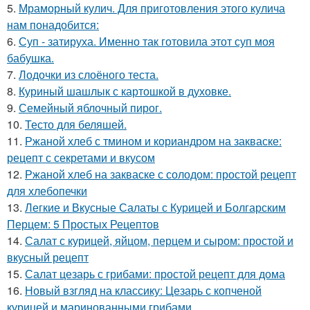
5.
Мраморный кулич. Для приготовления этого кулича
нам понадобится:
6.
Суп - затируха. Именно так готовила этот суп моя
бабушка.
7.
Лодочки из слоёного теста.
8.
Куриный шашлык с картошкой в духовке.
9.
Семейный яблочный пирог.
10.
Тесто для беляшей.
11.
Ржаной хлеб с тмином и кориандром на закваске:
рецепт с секретами и вкусом
12.
Ржаной хлеб на закваске с солодом: простой рецепт
для хлебопечки
13.
Легкие и Вкусные Салаты с Курицей и Болгарским
Перцем: 5 Простых Рецептов
14.
Салат с курицей, яйцом, перцем и сыром: простой и
вкусный рецепт
15.
Салат цезарь с грибами: простой рецепт для дома
16.
Новый взгляд на классику: Цезарь с копченой
курицей и маринованными грибами