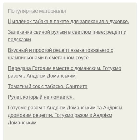
Популярные материалы
Цыплёнок табака в пакете для запекания в духовке.
Запеканка свиной рульки в светлом пиве: рецепт и
подсказки
Вкусный и простой рецепт языка говяжьего с
шампиньонами в сметанном соусе
Передача Готовим вместе с доманским. Готуємо
разом з Андрієм Доманським
Томатный сок с табаско. Сангрита
Рулет, который не ломается.
Готуємо разом з Андрієм Доманським та Андрієм
дромовим рецепти. Готуємо разом з Андрієм
Доманським