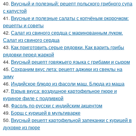
40.
Вкусный и полезный: рецепт польского грибного супа
с капустой
41.
Вкусные и полезные салаты с копчёным окорочком:
рецепты и советы
42.
Салат из свиного сердца с маринованным луком.
Салат из свиного сердца
43.
Как приготовить серые рядовки. Как варить грибы
рядовки перед жаркой
44.
Вкусный рецепт говяжьего языка с грибами и сыром
45.
Сохраним вкус лета: рецепт аджики из свеклы на
зиму
46.
Индийское блюдо из фасоли маш. Блюда из маша
47.
Взрыв вкуса: воздушное картофельное пюре и
куриное филе с подливкой
48.
Фасоль по-русски с индийским акцентом
49.
Борщ с курицей в мультиварке
50.
Вкусный рецепт картофельной запеканки с курицей в
духовке из пюре