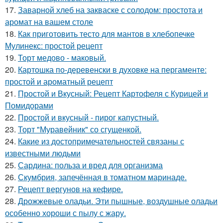
17.
Заварной хлеб на закваске с солодом: простота и
аромат на вашем столе
18.
Как приготовить тесто для мантов в хлебопечке
Мулинекс: простой рецепт
19.
Торт медово - маковый.
20.
Картошка по-деревенски в духовке на пергаменте:
простой и ароматный рецепт
21.
Простой и Вкусный: Рецепт Картофеля с Курицей и
Помидорами
22.
Простой и вкусный - пирог капустный.
23.
Торт "Муравейник" со сгущенкой.
24.
Какие из достопримечательностей связаны с
известными людьми
25.
Сардина: польза и вред для организма
26.
Скумбрия, запечённая в томатном маринаде.
27.
Рецепт вергунов на кефире.
28.
Дрожжевые оладьи. Эти пышные, воздушные оладьи
особенно хороши с пылу с жару.