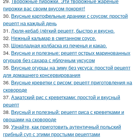
29.
Творожные пирожки. Эти творожные жареные
пирожки вас своим вкусом покорят!
30.
Вкусные картофельные драники с соусом: простой
рецепт на каждый день
31.
Люля-кебаб (лёгкий рецепт, быстро и вкусно.
32.
Нежный кальмар в сметанном соусе.
33.
Шоколадная колбаска из печенья и какао.
34.
Вкусные и полезные: рецепт острых маринованных
огурцов без сахара с яблочным уксусом
35.
Вкусные огурцы на зиму без уксуса: простой рецепт
для домашнего консервирования
36.
Вкусные креветки с рисом: рецепт приготовления на
сковороде
37.
Азиатский рис с креветками: простой и вкусный
рецепт
38.
Вкусный и полезный: рецепт риса с креветками и
овощами на сковороде
39.
Узнайте, как приготовить аутентичный польский
грибный суп с этими простыми рецептами