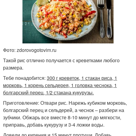
Фото: zdorovogotovim.ru
Такой рис отлично получается с креветками любого
размера.
Тебе понадобится:
300 г креветок, 1 стакан риса, 1
морковь, 1 корень сельдерея, 1 головка чеснока, 1
болгарский перец, 1/2 стакана кукурузы.
Приготовление: Отвари рис. Нарежь кубиком морковь,
болгарский перец и сельдерей, а чеснок – разбери на
зубчики. Обжарь все вместе 8-10 минут до мягкости,
приправь, добавь кукурузу и 3-4 ложки воды.
Доведи до кипения и 15 минут протуши. Добавь