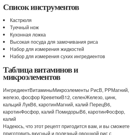
Список инструментов
Кастрюля
Туечный нож
Кухонная ложка
Высокая посуда для замочивания риса
Набор для измерения жидкостей
Набор для измерения сухих ингредиентов
Таблица витаминов и
микроэлементов
ИнгредиентВитаминыМикроэлементы РисВ, PPМагний,
железо, фосфор КреветкиВ12, селенЖелезо, цинк,
кальций ЛукВ6, каротинМагний, калий ПерецВ6,
каротинФосфор, калий ПомидорыВ6, каротинФосфор,
калий
Надеюсь, что этот рецепт пригодится вам, и вы сможете
приготовить вкусный и полезный овощной рис с