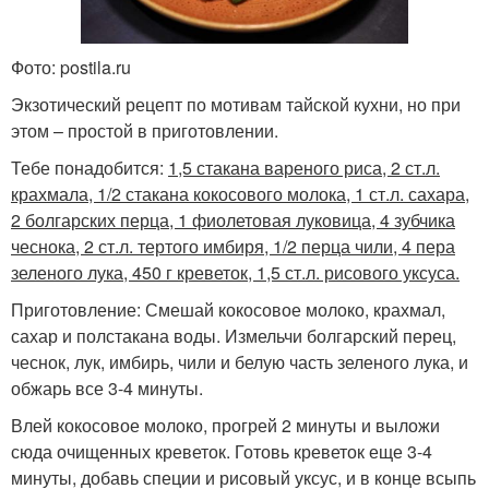
Фото: postila.ru
Экзотический рецепт по мотивам тайской кухни, но при
этом – простой в приготовлении.
Тебе понадобится:
1,5 стакана вареного риса, 2 ст.л.
крахмала, 1/2 стакана кокосового молока, 1 ст.л. сахара,
2 болгарских перца, 1 фиолетовая луковица, 4 зубчика
чеснока, 2 ст.л. тертого имбиря, 1/2 перца чили, 4 пера
зеленого лука, 450 г креветок, 1,5 ст.л. рисового уксуса.
Приготовление: Смешай кокосовое молоко, крахмал,
сахар и полстакана воды. Измельчи болгарский перец,
чеснок, лук, имбирь, чили и белую часть зеленого лука, и
обжарь все 3-4 минуты.
Влей кокосовое молоко, прогрей 2 минуты и выложи
сюда очищенных креветок. Готовь креветок еще 3-4
минуты, добавь специи и рисовый уксус, и в конце всыпь