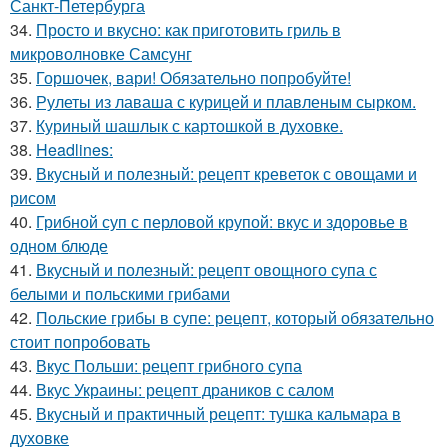
Санкт-Петербурга
34.
Просто и вкусно: как приготовить гриль в
микроволновке Самсунг
35.
Горшочек, вари! Обязательно попробуйте!
36.
Рулеты из лаваша с курицей и плавленым сырком.
37.
Куриный шашлык с картошкой в духовке.
38.
Headlines:
39.
Вкусный и полезный: рецепт креветок с овощами и
рисом
40.
Грибной суп с перловой крупой: вкус и здоровье в
одном блюде
41.
Вкусный и полезный: рецепт овощного супа с
белыми и польскими грибами
42.
Польские грибы в супе: рецепт, который обязательно
стоит попробовать
43.
Вкус Польши: рецепт грибного супа
44.
Вкус Украины: рецепт драников с салом
45.
Вкусный и практичный рецепт: тушка кальмара в
духовке