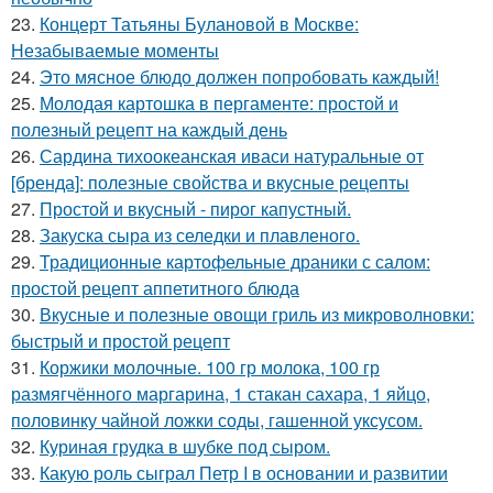
23.
Концерт Татьяны Булановой в Москве:
Незабываемые моменты
24.
Это мясное блюдо должен попробовать каждый!
25.
Молодая картошка в пергаменте: простой и
полезный рецепт на каждый день
26.
Сардина тихоокеанская иваси натуральные от
[бренда]: полезные свойства и вкусные рецепты
27.
Простой и вкусный - пирог капустный.
28.
Закуска сыра из селедки и плавленого.
29.
Традиционные картофельные драники с салом:
простой рецепт аппетитного блюда
30.
Вкусные и полезные овощи гриль из микроволновки:
быстрый и простой рецепт
31.
Коржики молочные. 100 гр молока, 100 гр
размягчённого маргарина, 1 стакан сахара, 1 яйцо,
половинку чайной ложки соды, гашенной уксусом.
32.
Куриная грудка в шубке под сыром.
33.
Какую роль сыграл Петр I в основании и развитии