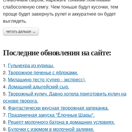
слабосоленую семгу. Чем тоньше будут кусочки, тем
проще будет завернуть рулет и аккуратнее он будет
выглядеть.
читать дальше →
Последние обновления на сайте:
1.
Гульчехра из курицы.
2.
Творожное печенье с яблоками.
3.
Милашино тесто (супер - экспресс).
4.
Домашний адыгейский сыр.
5.
Творожный кулич. Давно хотела приготовить кулич на
основе творога.
6.
Фантастически вкусная творожная запеканка.
7.
Праздничная закуска "Ёлочные Шары".
8.
Рецепт молочного батона в домашних условиях.
9.
Булочки с изюмом в молочной заливке.