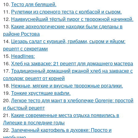
10.
Тесто для беляшей.
11.
Рулетики из слоеного теста с колбасой и сыром.
12.
Наивкуснейший тёртый пирог с творожной начинкой.
13.
Какие археологические находки были сделаны в
районе Ростова
14.
Цезарь салат с курицей, грибами, сыром и яйцом:
рецепт с секретами
15.
Headlines:
16.
Хлеб на закваске: 21 рецепт для домашнего мастера
17.
Традиционный домашний ржаной хлеб на закваске с
солодом: рецепт от корней
18.
Нежные, мягкие и вкусные творожные рогалики.
19.
Тонкие хрустящие вафли.
20.
Легкое тесто для мант в хлебопечке Gorenje: простой
и быстрый рецепт
21.
Какие современные места отдыха появились в
Липецке в последние годы
22.
Запеченный картофель в духовке: Просто и
необычно