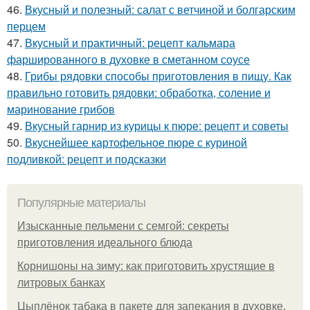
46.
Вкусный и полезный: салат с ветчиной и болгарским
перцем
47.
Вкусный и практичный: рецепт кальмара
фаршированного в духовке в сметанном соусе
48.
Грибы рядовки способы приготовления в пищу. Как
правильно готовить рядовки: обработка, соление и
маринование грибов
49.
Вкусный гарнир из курицы к пюре: рецепт и советы
50.
Вкуснейшее картофельное пюре с куриной
подливкой: рецепт и подсказки
Популярные материалы
Изысканные пельмени с семгой: секреты
приготовления идеального блюда
Корнишоны на зиму: как приготовить хрустящие в
литровых банках
Цыплёнок табака в пакете для запекания в духовке.