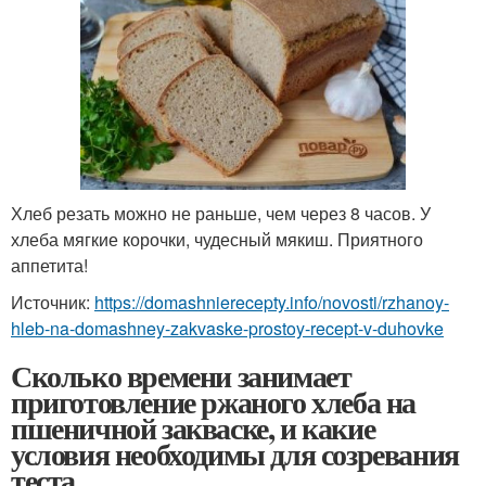
Хлеб резать можно не раньше, чем через 8 часов. У
хлеба мягкие корочки, чудесный мякиш. Приятного
аппетита!
Источник:
https://domashnierecepty.info/novosti/rzhanoy-
hleb-na-domashney-zakvaske-prostoy-recept-v-duhovke
Сколько времени занимает
приготовление ржаного хлеба на
пшеничной закваске, и какие
условия необходимы для созревания
теста