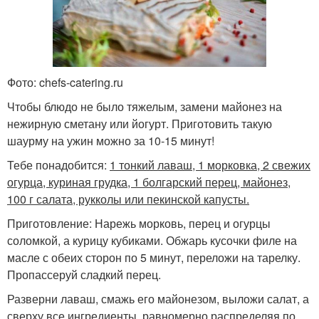
Фото: chefs-catering.ru
Чтобы блюдо не было тяжелым, замени майонез на
нежирную сметану или йогурт. Приготовить такую
шаурму на ужин можно за 10-15 минут!
Тебе понадобится:
1 тонкий лаваш, 1 морковка, 2 свежих
огурца, куриная грудка, 1 болгарский перец, майонез,
100 г салата, рукколы или пекинской капусты.
Приготовление: Нарежь морковь, перец и огурцы
соломкой, а курицу кубиками. Обжарь кусочки филе на
масле с обеих сторон по 5 минут, переложи на тарелку.
Пропассеруй сладкий перец.
Разверни лаваш, смажь его майонезом, выложи салат, а
сверху все ингредиенты, равномерно распределяя по