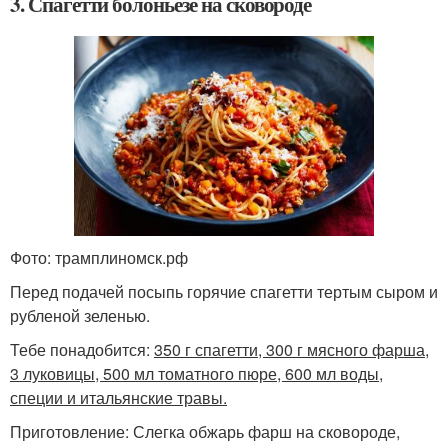
3. Спагетти болоньезе на сковороде
Фото: трамплиномск.рф
Перед подачей посыпь горячие спагетти тертым сыром и
рубленой зеленью.
Тебе понадобится:
350 г спагетти, 300 г мясного фарша,
3 луковицы, 500 мл томатного пюре, 600 мл воды,
специи и итальянские травы.
Приготовление: Слегка обжарь фарш на сковороде,