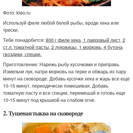
Фото: kleo.ru
Используй филе любой белой рыбы, вроде хека или
трески.
Тебе понадобится:
800 г филе хека, 1 лавровый лист, 2
ст.л. томатной пасты, 2 луковицы, 1 морковь, 4 бутона
гвоздики, специи.
Приготовление: Нарежь рыбу кусочками и приправь.
Измельчи лук, натри морковь на терке и обжарь их пару
минут на сковороде. Добавь кусочки хека и жарь все еще
10-15 минут, периодически помешивая. Добавь
томатную пасту и все специи, перемешай и готовь еще
10-15 минут под крышкой на слабом огне.
2. Тушеная тыква на сковороде