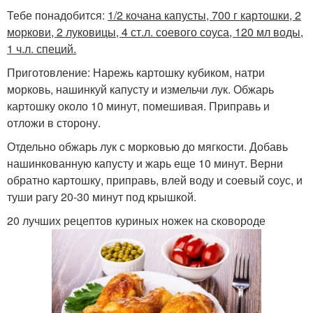
Тебе понадобится:
1/2 кочана капусты, 700 г картошки, 2
моркови, 2 луковицы, 4 ст.л. соевого соуса, 120 мл воды,
1 ч.л. специй.
Приготовление: Нарежь картошку кубиком, натри
морковь, нашинкуй капусту и измельчи лук. Обжарь
картошку около 10 минут, помешивая. Приправь и
отложи в сторону.
Отдельно обжарь лук с морковью до мягкости. Добавь
нашинкованную капусту и жарь еще 10 минут. Верни
обратно картошку, приправь, влей воду и соевый соус, и
туши рагу 20-30 минут под крышкой.
20 лучших рецептов куриных ножек на сковороде