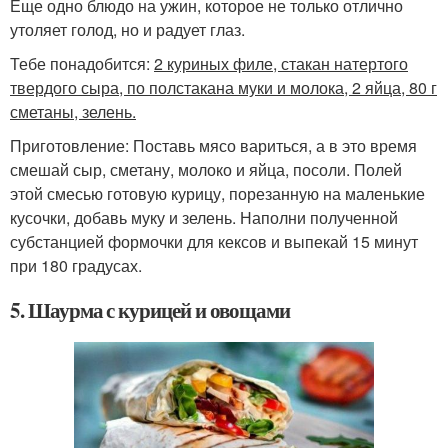
Еще одно блюдо на ужин, которое не только отлично
утоляет голод, но и радует глаз.
Тебе понадобится:
2 куриных филе, стакан натертого
твердого сыра, по полстакана муки и молока, 2 яйца, 80 г
сметаны, зелень.
Приготовление: Поставь мясо вариться, а в это время
смешай сыр, сметану, молоко и яйца, посоли. Полей
этой смесью готовую курицу, порезанную на маленькие
кусочки, добавь муку и зелень. Наполни полученной
субстанцией формочки для кексов и выпекай 15 минут
при 180 градусах.
5. Шаурма с курицей и овощами