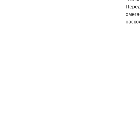
Перед
омега
наско