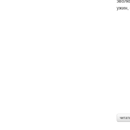
эволю
ужин,
читат