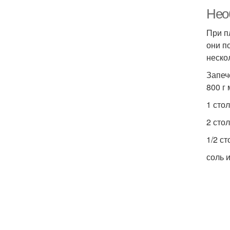
Нео
При п
они п
неско
Запеч
800 г
1 сто
2 сто
1/2 с
соль и