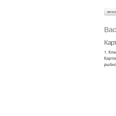
читат
Вас
Кар
1. Кл
Карто
рыбно