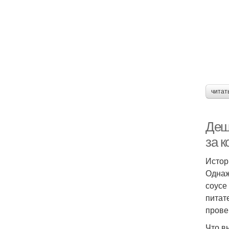
читат
Деш
за к
Истор
Однаж
соусе
питат
прове
Что в