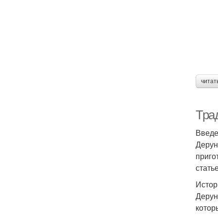
читат
Тра
Введ
Дерун
приго
стать
Истор
Дерун
котор