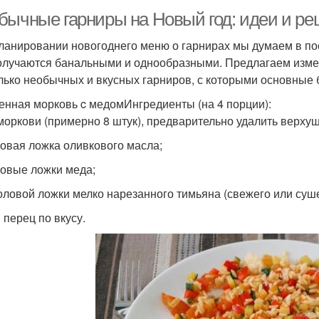
бычные гарниры на Новый год: идеи и ре
ланировании новогоднего меню о гарнирах мы думаем в посл
олучаются банальными и однообразными. Предлагаем измени
лько необычных и вкусных гарниров, с которыми основные 
енная морковь c медомИнгредиенты (на 4 порции):
 моркови (примерно 8 штук), предварительно удалить верхуш
ловая ложка оливкового масла;
ловые ложки меда;
толовой ложки мелко нарезанного тимьяна (свежего или суше
 перец по вкусу.