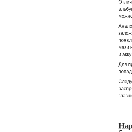
Отлич
альбу
можно
Анало
залож
появл
мази 
и акк
Для п
попад
Следу
распр
глазн
Нар