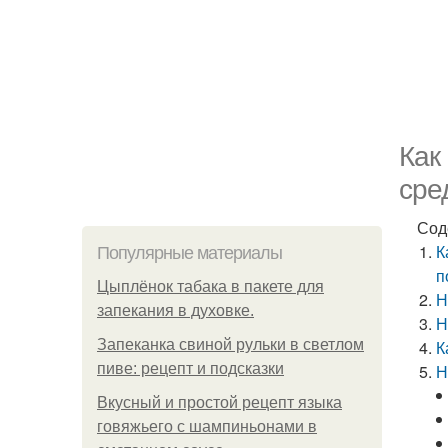
Как
сре
Сод
К
Популярные материалы
п
Цыплёнок табака в пакете для
Н
запекания в духовке.
Н
Запеканка свиной рульки в светлом
К
пиве: рецепт и подсказки
Н
Вкусный и простой рецепт языка
говяжьего с шампиньонами в