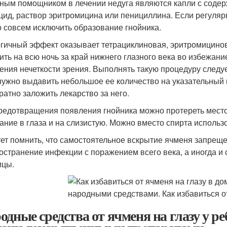
ным помощником в лечении недуга являются капли с содер
цид, раствор эритромицина или пенициллина. Если регулярно
 совсем исключить образование гнойника.
гичный эффект оказывает тетрациклиновая, эритромицинов
ить на всю ночь за край нижнего глазного века во избежан
ения нечеткости зрения. Выполнять такую процедуру следуе
нужно выдавить небольшое ее количество на указательный 
уратно заложить лекарство за него.
редотвращения появления гнойника можно протереть место
ание в глаза и на слизистую. Можно вместо спирта использо
ет помнить, что самостоятельное вскрытие ячменя запреще
остранение инфекции с поражением всего века, а иногда и
ицы.
одные средства от ячменя на глазу у ре