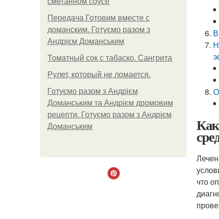
сметанном соусе
Передача Готовим вместе с
доманским. Готуємо разом з
В
Андрієм Доманським
Н
э
Томатный сок с табаско. Сангрита
Рулет, который не ломается.
О
Готуємо разом з Андрієм
Доманським та Андрієм дромовим
рецепти. Готуємо разом з Андрієм
Как
Доманським
сре
Лечен
услов
что о
диагн
прове