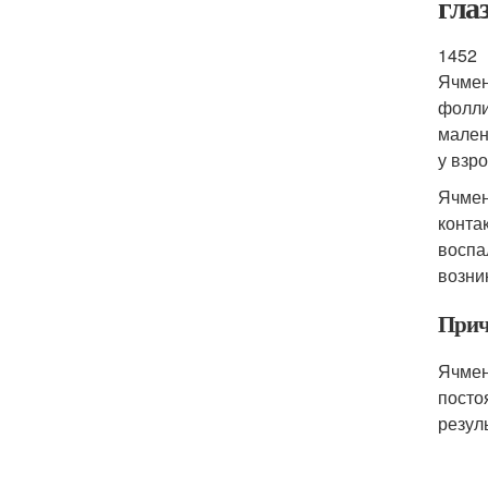
гла
1452
Ячмен
фолли
мален
у взр
Ячмен
конта
воспа
возни
Прич
Ячмен
посто
резул