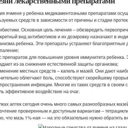
езни лекарственными препаратами
ия ячменя у ребенка медикаментозными препаратами осуще
ьзуемых средств в зависимости от причины и стадии протек
ибиотики. Основная цель лечения – обезвредить первопри
кретный вид антибиотиков и их дозировку назначают в инд
анизма ребенка. Эти препараты устраняют благоприятные 
паление;
с препаратов для повышения уровня иммунитета ребенка. Э
адают из-за снижения естественной защиты организма;
менение местных средств – капель и мазей. Они дают наиб
чительно облегчают боль, способствуют скорейшему прорыв
пространения инфекции. Многие из таких средств в своем с
ль эффективное воздействие на очаг.
лках аптек сегодня очень много самых разнообразных мазей
очтение проверенным и доступным вариантам – тетрациклин
но, что мазь 1%-ная — на это обязательно нужно обратить в