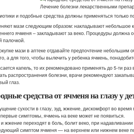
иотики и подобные средства должны применяться только по
няют мази следующим образом: накладывают небольшое кол
еннего ячменя – закладывают за веко. Процедуры должна 
й палочкой.
окупке мази в аптеке отдавайте предпочтение небольшим о
го, а для того, чтобы вылечить у ребенка ячмень, понадоби
асается капель, то их рекомендовано применять до 5-ти раз в
ать распространения болезни, врачи рекомендуют закапыват
вый глаз.
одные средства от ячменя на глазу у д
щение сухости в глазу, зуд, жжение, дискомфорт во время 
 первые симптомы, ячмень на веке может не появиться.
 и жжение переходят в боль, болит веко, при надавливании
дующий симптом ячменя — на верхнем или нижнем веке поя