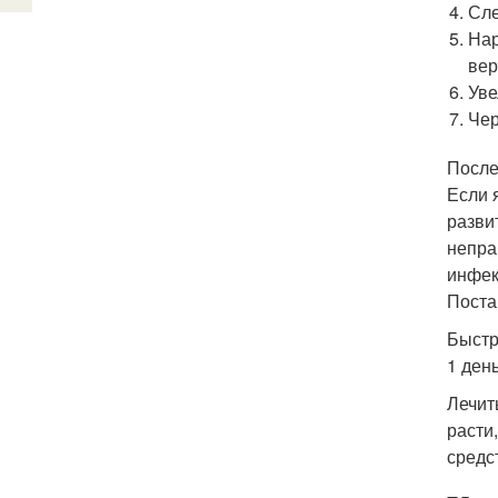
Сле
Нар
вер
Уве
Чер
После
Если 
разви
непра
инфек
Поста
Быстр
1 день
Лечит
расти
средс