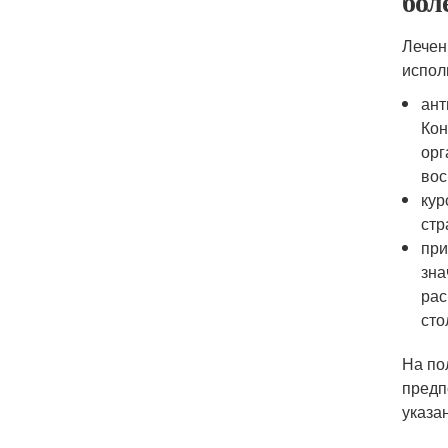
бол
Лечен
испол
ант
Кон
орг
вос
кур
стр
при
зна
рас
сто
На по
предп
указа