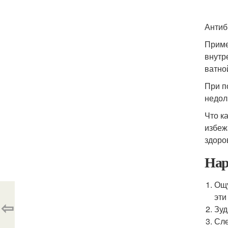
Антиб
Приме
внутр
ватно
При п
недол
Что к
избеж
здоро
Нар
Ощу
эти
⇦
Зуд
Сле