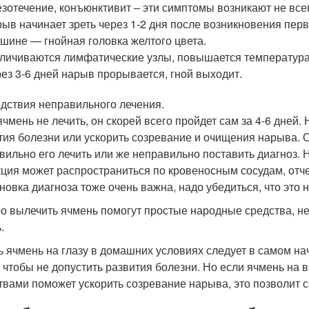
зотечение, конъюнктивит – эти симптомы возникают не все
ыв начинает зреть через 1-2 дня после возникновения пер
шине — гнойная головка желтого цвета.
личиваются лимфатические узлы, повышается температура 
ез 3-6 дней нарыв прорывается, гной выходит.
дствия неправильного лечения.
ячмень не лечить, он скорей всего пройдет сам за 4-6 дней
тия болезни или ускорить созревание и очищения нарыва. О
вильно его лечить или же неправильно поставить диагноз.
ция может распространиться по кровеносным сосудам, отче
новка диагноза тоже очень важна, надо убедиться, что это н
о вылечить ячмень помогут простые народные средства, нек
.
ь ячмень на глазу в домашних условиях следует в самом нач
, чтобы не допустить развития болезни. Но если ячмень на 
твами поможет ускорить созревание нарыва, это позволит со