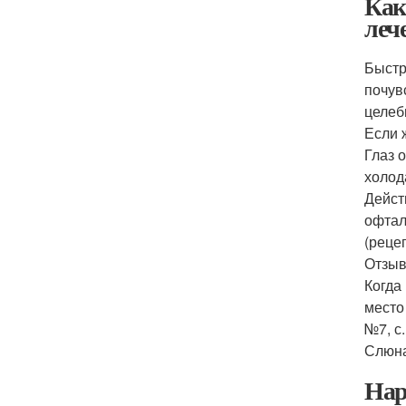
Как
леч
Быстр
почув
целеб
Если 
Глаз 
холод
Дейст
офтал
(рецеп
Отзыв
Когда
место
№7, с.
Слюна
Нар