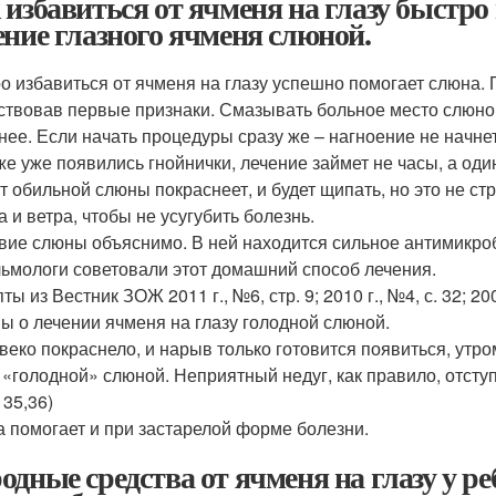
 избавиться от ячменя на глазу быстро
ение глазного ячменя слюной.
о избавиться от ячменя на глазу успешно помогает слюна. 
ствовав первые признаки. Смазывать больное место слюно
нее. Если начать процедуры сразу же – нагноение не начне
же уже появились гнойнички, лечение займет не часы, а один
от обильной слюны покраснеет, и будет щипать, но это не с
а и ветра, чтобы не усугубить болезнь.
вие слюны объяснимо. В ней находится сильное антимикро
ьмологи советовали этот домашний способ лечения.
ты из Вестник ЗОЖ 2011 г., №6, стр. 9; 2010 г., №4, с. 32; 200
ы о лечении ячменя на глазу голодной слюной.
 веко покраснело, и нарыв только готовится появиться, утр
 «голодной» слюной. Неприятный недуг, как правило, отступ
 35,36)
 помогает и при застарелой форме болезни.
одные средства от ячменя на глазу у ре