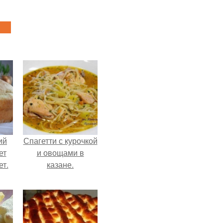
ий
Спагетти с курочкой
ет
и овощами в
ет.
казане.