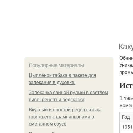
Как
Обнин
Уника
Популярные материалы
промы
Цыплёнок табака в пакете для
Ист
запекания в духовке.
Запеканка свиной рульки в светлом
В 195
пиве: рецепт и подсказки
момен
Вкусный и простой рецепт языка
Год
говяжьего с шампиньонами в
сметанном соусе
1951