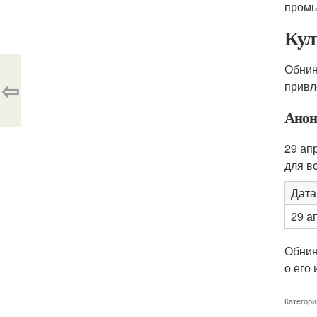
промы
Кул
Обнин
⇦
привл
Анон
29 ап
для в
Дата
29 а
Обнинс
о его
Категори