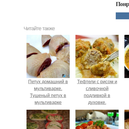
Понр
Читайте также
Петух домашний в
Тефтели с рисом и
мультиварке.
сливочной
Тушеный петух в
подливкой в
мультиварке
духовке.