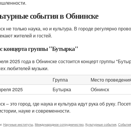
шленности.
ьтурные события в Обнинске
ск не только наука, но и культура. В городе регулярно про
екают жителей и гостей.
с концерта группы "Бутырка"
реля 2025 года в Обнинске состоится концерт группы "Бут
сех любителей музыки.
Группа
Место проведени
преля 2025
Бутырка
Обнинск
к – это город, где наука и культура идут рука об руку. Пос
 истории, науке и современности.
и:
Научные институты
,
Международное сотрудничество
,
Культурные события
,
События