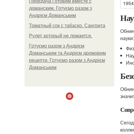
Передача Готовим вместе с
1954
доманским. Готуємо разом з
Нау
Андрієм Доманським
Томатный сок с табаско. Сангрита
Обнин
Рулет, который не ломается.
науки:
Готуємо разом з Андрієм
Физ
Доманським та Андрієм дромовим
Нау
рецепти. Готуємо разом з Андрієм
Инс
Доманським
Без
Обнин
значи
Совр
Сегод
колле