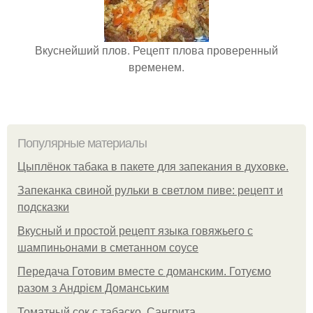
Вкуснейший плов. Рецепт плова проверенный
временем.
Популярные материалы
Цыплёнок табака в пакете для запекания в духовке.
Запеканка свиной рульки в светлом пиве: рецепт и
подсказки
Вкусный и простой рецепт языка говяжьего с
шампиньонами в сметанном соусе
Передача Готовим вместе с доманским. Готуємо
разом з Андрієм Доманським
Томатный сок с табаско. Сангрита