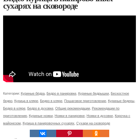
сухарях на сковороде
Категории:
Куриные бёдра
,
Бедро в панировке
,
Куриные бедрышки
,
Бескостное
бедро
,
Курица в кляре
,
Бедро в кляре
,
Пошаговое приготовление
,
Куриные бедеры
,
Бедер в кляре
,
Бедро в духовке
,
Общие рекомендации
,
Рекомендации по
приготовлению
,
Куриные ножки
,
Ножки в панировке
,
Ножки в духовке
,
Корочка с
майонезом
,
Курица в панировочных сухарях
,
Сухари на сковороде