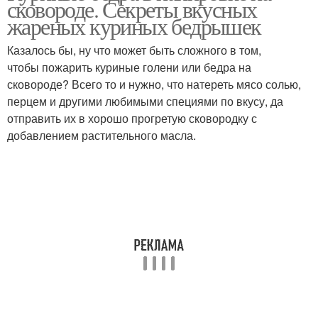
сковороде. Секреты вкусных
жареных куриных бедрышек
Казалось бы, ну что может быть сложного в том,
чтобы пожарить куриные голени или бедра на
Овощи в духовке
Голени в духовке
сковороде? Всего то и нужно, что натереть мясо солью,
перцем и другими любимыми специями по вкусу, да
отправить их в хорошо прогретую сковородку с
добавлением растительного масла.
Ножки с макаронами
Ножки на сковороде
Приготовления куриные
Ножки со сладким
ножки
Рис с куриными
куриные ножки
ножками