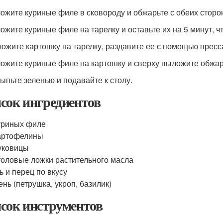
ложите куриные филе в сковороду и обжарьте с обеих сторон
ложите куриные филе на тарелку и оставьте их на 5 минут, ч
ложите картошку на тарелку, раздавите ее с помощью пресс
ложите куриные филе на картошку и сверху выложите обжа
сыпьте зеленью и подавайте к столу.
сок ингредиентов
уриных филе
артофелины
уковицы
толовые ложки растительного масла
ь и перец по вкусу
ень (петрушка, укроп, базилик)
сок инструментов