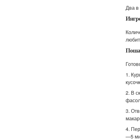
Два в
Ингр
Колич
любит
Поша
Готов
1. Ку
кусоч
2. В 
фасол
3. От
макар
4. Пе
—5 ми