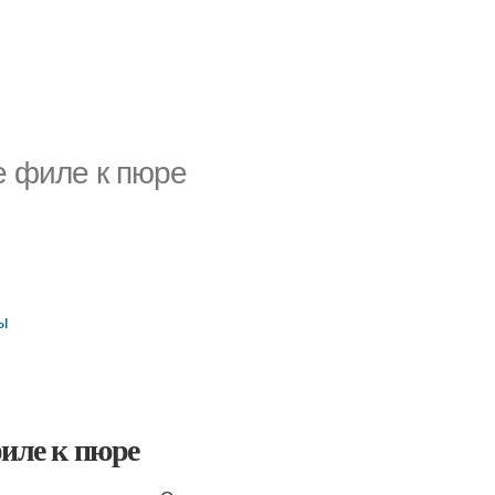
е филе к пюре
ты
филе к пюре