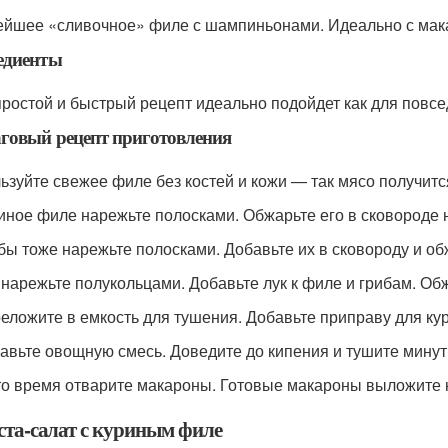
йшее «сливочное» филе с шампиньонами. Идеально с мака
едиенты
простой и быстрый рецепт идеально подойдет как для повсед
говый рецепт приготовления
ьзуйте свежее филе без костей и кожи — так мясо получитс
риное филе нарежьте полосками. Обжарьте его в сковороде 
ибы тоже нарежьте полосками. Добавьте их в сковороду и об
к нарежьте полукольцами. Добавьте лук к филе и грибам. Обж
реложите в емкость для тушения. Добавьте приправу для ку
бавьте овощную смесь. Доведите до кипения и тушите мину
это время отварите макароны. Готовые макароны выложите н
аста-салат с куриным филе