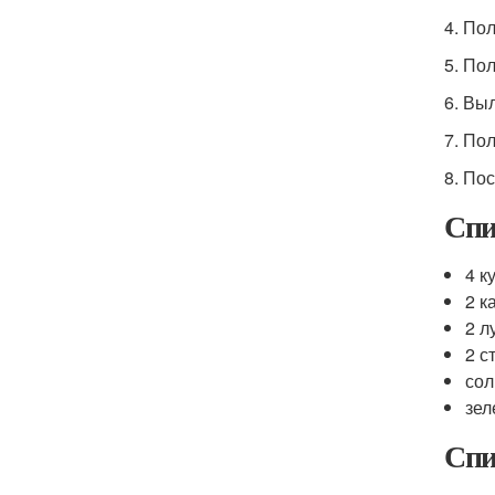
4. По
5. По
6. Вы
7. По
8. По
Спи
4 к
2 к
2 л
2 с
сол
зел
Спи