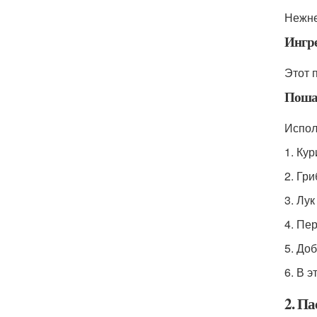
Нежне
Ингр
Этот 
Поша
Испол
1. Ку
2. Гр
3. Лу
4. Пе
5. До
6. В 
2. П