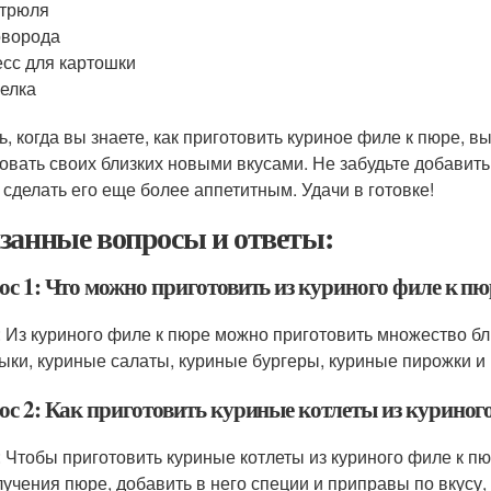
стрюля
оворода
сс для картошки
елка
ь, когда вы знаете, как приготовить куриное филе к пюре, в
овать своих близких новыми вкусами. Не забудьте добавить
 сделать его еще более аппетитным. Удачи в готовке!
занные вопросы и ответы:
ос 1: Что можно приготовить из куриного филе к пю
: Из куриного филе к пюре можно приготовить множество бл
ки, куриные салаты, куриные бургеры, куриные пирожки и
ос 2: Как приготовить куриные котлеты из куриног
: Чтобы приготовить куриные котлеты из куриного филе к п
лучения пюре, добавить в него специи и приправы по вкусу