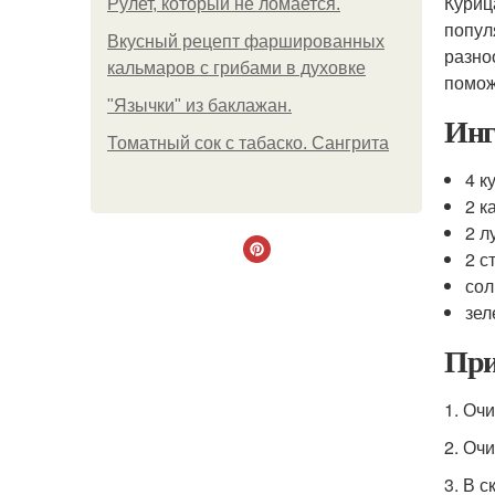
Куриц
Рулет, который не ломается.
попул
Вкусный рецепт фаршированных
разно
кальмаров с грибами в духовке
помож
"Язычки" из баклажан.
Инг
Томатный сок с табаско. Сангрита
4 к
2 к
2 л
2 с
сол
зел
При
1. Оч
2. Оч
3. В 