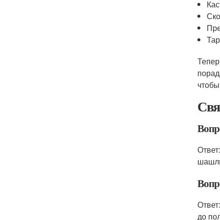
Ка
Ск
Пре
Тар
Тепер
порад
чтобы
Свя
Вопр
Ответ
шашлы
Вопр
Ответ
до по