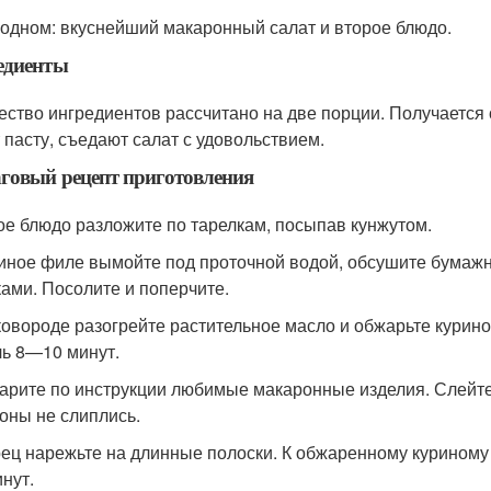
 одном: вкуснейший макаронный салат и второе блюдо.
едиенты
ество ингредиентов рассчитано на две порции. Получается 
 пасту, съедают салат с удовольствием.
говый рецепт приготовления
ое блюдо разложите по тарелкам, посыпав кунжутом.
риное филе вымойте под проточной водой, обсушите бума
ками. Посолите и поперчите.
сковороде разогрейте растительное масло и обжарьте кури
ь 8—10 минут.
варите по инструкции любимые макаронные изделия. Слейте
оны не слиплись.
рец нарежьте на длинные полоски. К обжаренному курином
нут.