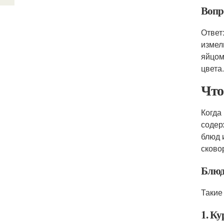
Вопр
Ответ
измел
яйцом
цвета.
Что
Когда
содер
блюд 
сково
Блюд
Такие
1. К