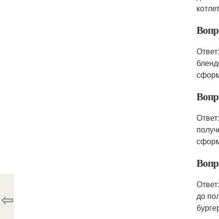
котле
Вопр
Ответ
бленд
сформ
Вопр
Ответ
получ
сформ
Вопр
Ответ
⇦
до по
бурге