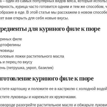
а – один из самых популярных видов мяса, который использ
ярность, курица часто готовится одним и тем же способом, ч
образие в еде. В этой статье мы расскажем о новом способ
ет вам открыть для себя новые вкусы.
редиенты для куриного филе к пюре
уриных филе
артофелины
уковицы
толовые ложки растительного масла
ь и перец по вкусу
ень (петрушка, укроп, базилик)
готовление куриного филе к пюре
истите картошку и положите ее в кастрюлю с холодной водой
истите луковицы и нарежьте их кружочками.
сковороде разогрейте растительное масло и обжарьте лукови