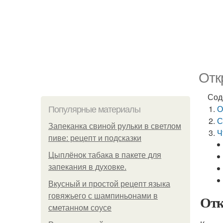
Отк
Сод
О
Популярные материалы
С
Запеканка свиной рульки в светлом
Ч
пиве: рецепт и подсказки
Цыплёнок табака в пакете для
запекания в духовке.
Вкусный и простой рецепт языка
говяжьего с шампиньонами в
Отк
сметанном соусе