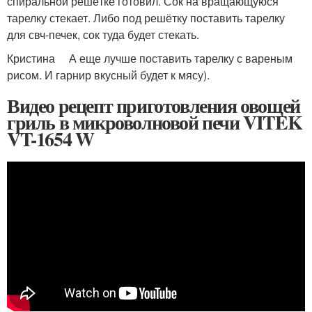
спиральной решётке готовил. Сок на вращающуюся
тарелку стекает. Либо под решётку поставить тарелку
для свч-печек, сок туда будет стекать.
Кристина А еще лучше поставить тарелку с вареным
рисом. И гарнир вкусный будет к мясу).
Видео рецепт приготовления овощей
гриль в микроволновой печи VITEK
VT-1654 W