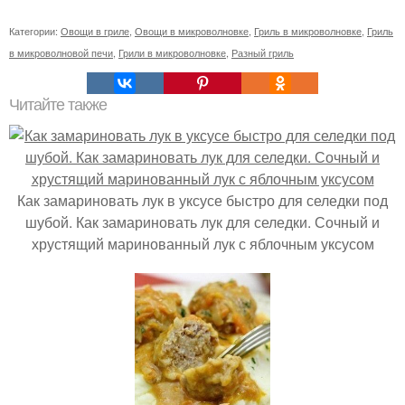
Категории:
Овощи в гриле
,
Овощи в микроволновке
,
Гриль в микроволновке
,
Гриль
в микроволновой печи
,
Грили в микроволновке
,
Разный гриль
Читайте также
Как замариновать лук в уксусе быстро для селедки под
шубой. Как замариновать лук для селедки. Сочный и
хрустящий маринованный лук с яблочным уксусом