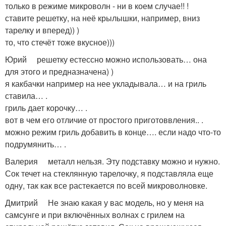
только в режиме микроволн - ни в коем случае!! !
ставите решетку, на неё крылышки, например, вниз
тарелку и вперед)) )
то, что стечёт тоже вкусное)))
Юрий решетку естессно можно использовать… она
для этого и предназначена) )
я какбачки например на нее укладывала… и на гриль
ставила… .
гриль дает корочку… .
вот в чем его отличие от простого приготоввления.. .
можно режим гриль добавить в конце…. если надо что-то
подрумянить… .
Валерия металл нельзя. Эту подставку можно и нужно.
Сок течет на стеклянную тарелочку, я подставляла еще
одну, так как все растекается по всей микроволновке.
Дмитрий Не знаю какая у вас модель, но у меня на
самсунге и при включённых волнах с грилем на